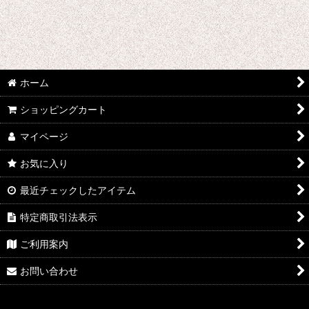
絞り込む
あ行 コスプレ衣装 (全商品)
ウマ娘プリティーダービー
あんさんぶるスターズ
ホーム
IdentityV
ショッピングカート
アズールレーン
マイページ
お気に入り
王様ランキング
最近チェックしたアイテム
イケメン戦国 時をかける恋
特定商取引法表示
イケメン革命 アリスと恋の魔法
ご利用案内
イケメンヴァンパイア
お問い合わせ
A3!(エースリー)