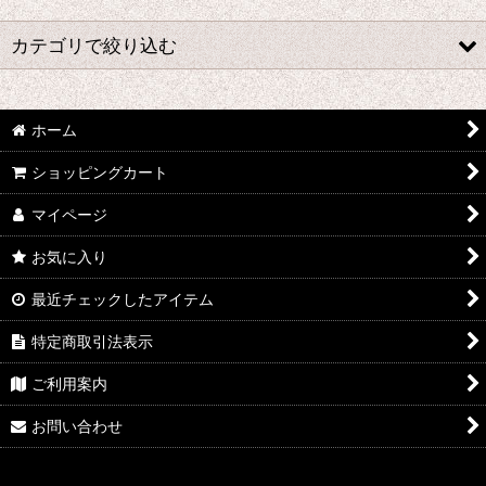
並び順
:
カテゴリで絞り込む
絞り込む
あ行 コスプレ衣装 (全商品)
ホーム
ウマ娘プリティーダービー
ショッピングカート
あんさんぶるスターズ
マイページ
IdentityV
お気に入り
アズールレーン
最近チェックしたアイテム
王様ランキング
特定商取引法表示
ご利用案内
イケメン戦国 時をかける恋
お問い合わせ
イケメン革命 アリスと恋の魔法
イケメンヴァンパイア