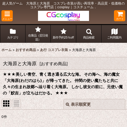
超人気ゲーム 大海原と大海原 コスプレ衣装が高い再現率・高品質・低価格の
コスプレ専門店｜cosplay｜コスチューム．
メニュー
カート
在庫品（翌日発
カテゴリ
新作予約25％off
商品検索
ご利用案内
送）
ホーム
>
おすすめ商品
>
あ行 コスプレ衣装
>
大海原と大海原
大海原と大海原
[
おすすめ商品
]
★★★
美しい青空、青く透き通る広大な海。 その海へ、海の魔女
「大海原(わだのはら)」が帰ってきた。 仲間の使い魔たちと共に
久々の生まれ故郷へ辿り着く大海原。 しかし彼女の前に、元使い魔
の「鮫吉」が立ちはだかる。
★★★
表示順変更
閉じる
0
件
表示数
: