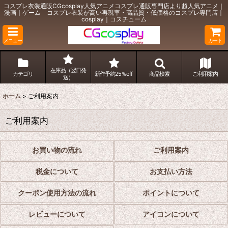
コスプレ衣装通販CGcosplay人気アニメコスプレ通販専門店より超人気アニメ｜
漫画｜ゲーム コスプレ衣装が高い再現率・高品質・低価格のコスプレ専門店｜
cosplay｜コスチューム
メニュー
カート
在庫品（翌日発
カテゴリ
新作予約25％off
商品検索
ご利用案内
送）
ホーム
>
ご利用案内
ご利用案内
お買い物の流れ
ご利用案内
税金について
お支払い方法
クーポン使用方法の流れ
ポイントについて
レビューについて
アイコンについて