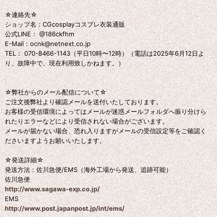
☆連絡先☆
ショップ名：CGcosplayコスプレ衣装通販
公式LINE： @186ckfhm
E-Mail：ocnk@netnext.co.jp
TEL： 070-8466-1143（平日10時〜12時）（電話は2025年6月12日よ
り、故障中で、現在利用致しかねます。）
☆弊社からのメール配信について☆
ご注文後弊社より確認メールを送付いたしております。
お客様の受信環境によってはメールが迷惑メールフォルダへ振り分けら
れたりエラーなどにより受信されない場合がございます。
メールが届かない場合、恐れ入りますがメールの受信設定等をご確認く
ださいますようお願いいたします。
☆発送詳細☆
発送方法：佐川急便/EMS（海外工場から発送、追跡可能）
佐川急便
http://www.sagawa-exp.co.jp/
EMS
http://www.post.japanpost.jp/int/ems/