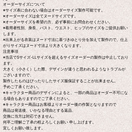
オーダーサイズについて
※サイズ表に合わない場合はオーダーサイズ製作可能です。
※オーダーサイズは全てヌードサイズです。
※オーダーサイズを希望の方、必ず事前にお問合わせください。
※着用者性別、身長、バスト、ウエスト、ヒップのサイズをご提供お願い
します。
※出来上がる衣装はヌード寸法に基づきゆとり分を加えて製作ので、仕上
がりサイズはヌード寸法より大きくなります。
注意事項
※当店でSサイズ-LLサイズを超えるサイズオーダーの製作は中止しており
ます。
大きく（小さく）した際、デザインが違うと思われるようなトラブルが
ございますので、
製作したものはぴったりしたサイズ服保証することが出来ません。
予めご了承ください。
※キャラクター商品のデザインによると、一部の商品はオーダー不可にな
る場合もありますのでご了承ください。
※キャラクター商品はお客様よりオーダー後の作製となりますので
商品は発送後、いかなる理由とする返品、
交換に当方は対応できません。
何卒ご理解ご了承の程よろしくお願い 申し上げます。
宜しくお願い致します。