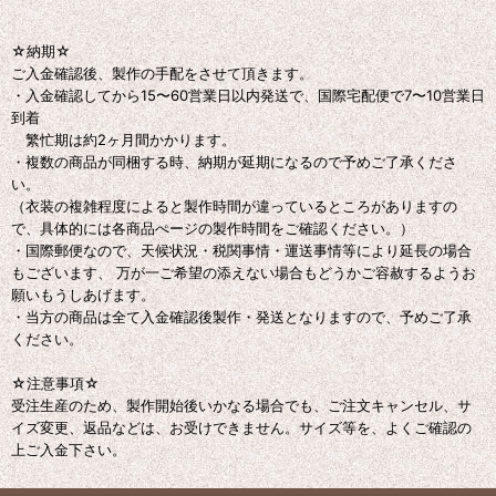
☆納期☆
ご入金確認後、製作の手配をさせて頂きます。
・入金確認してから15〜60営業日以内発送で、国際宅配便で7〜10営業日
到着
繁忙期は約2ヶ月間かかります。
・複数の商品が同梱する時、納期が延期になるので予めご了承くださ
い。
（衣装の複雑程度によると製作時間が違っているところがありますの
で、具体的には各商品ぺージの製作時間をご確認ください。）
・国際郵便なので、天候状況・税関事情・運送事情等により延長の場合
もございます、 万が一ご希望の添えない場合もどうかご容赦するようお
願いもうしあげます。
・当方の商品は全て入金確認後製作・発送となりますので、予めご了承
ください。
☆注意事項☆
受注生産のため、製作開始後いかなる場合でも、ご注文キャンセル、サ
イズ変更、返品などは、お受けできません。サイズ等を、よくご確認の
上ご入金下さい。