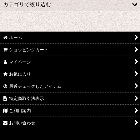
並び順
:
カテゴリで絞り込む
絞り込む
あ行 コスプレ衣装 (全商品)
ウマ娘プリティーダービー
ホーム
あんさんぶるスターズ
ショッピングカート
マイページ
IdentityV
お気に入り
アズールレーン
最近チェックしたアイテム
王様ランキング
特定商取引法表示
イケメン戦国 時をかける恋
ご利用案内
イケメン革命 アリスと恋の魔法
お問い合わせ
イケメンヴァンパイア