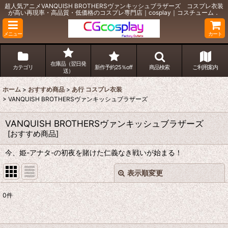
超人気アニメVANQUISH BROTHERSヴァンキッシュブラザーズ コスプレ衣装
が高い再現率・高品質・低価格のコスプレ専門店｜cosplay｜コスチューム．
メニュー
カート
在庫品（翌日発
カテゴリ
新作予約25％off
商品検索
ご利用案内
送）
ホーム
>
おすすめ商品
>
あ行 コスプレ衣装
>
VANQUISH BROTHERSヴァンキッシュブラザーズ
VANQUISH BROTHERSヴァンキッシュブラザーズ
[
おすすめ商品
]
今、姫-アナタ-の初夜を賭けた仁義なき戦いが始まる！
表示順変更
閉じる
0
件
表示数
: