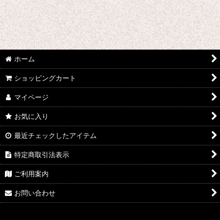
ウマ娘プリティーダービー
あんさんぶるスターズ
IdentityV
ホーム
アズールレーン
ショッピングカート
王様ランキング
マイページ
イケメン戦国 時をかける恋
お気に入り
イケメン革命 アリスと恋の魔法
最近チェックしたアイテム
特定商取引法表示
イケメンヴァンパイア
ご利用案内
A3!(エースリー)
お問い合わせ
俺を好きなのはお前だけかよ
ヴァイオレット・エヴァーガーデン