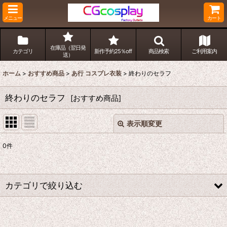
メニュー
カート
在庫品（翌日発
カテゴリ
新作予約25％off
商品検索
ご利用案内
送）
ホーム
>
おすすめ商品
>
あ行 コスプレ衣装
>
終わりのセラフ
終わりのセラフ
[
おすすめ商品
]
表示順変更
閉じる
0
件
表示数
:
並び順
:
カテゴリで絞り込む
絞り込む
あ行 コスプレ衣装 (全商品)