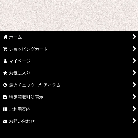
あ行 コスプレ衣装 (全商品)
ウマ娘プリティーダービー
あんさんぶるスターズ
ホーム
IdentityV
ショッピングカート
アズールレーン
マイページ
王様ランキング
お気に入り
イケメン戦国 時をかける恋
最近チェックしたアイテム
イケメン革命 アリスと恋の魔法
特定商取引法表示
イケメンヴァンパイア
ご利用案内
A3!(エースリー)
お問い合わせ
俺を好きなのはお前だけかよ