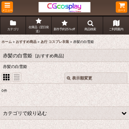
メニュー
カート
在庫品（翌日発
カテゴリ
新作予約25％off
商品検索
ご利用案内
送）
ホーム
>
おすすめ商品
>
あ行 コスプレ衣装
>
赤髪の白雪姫
赤髪の白雪姫
[
おすすめ商品
]
赤髪の白雪姫
表示順変更
閉じる
0
件
表示数
:
並び順
:
カテゴリで絞り込む
絞り込む