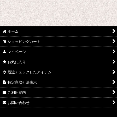
あ行 コスプレ衣装 (全商品)
ウマ娘プリティーダービー
あんさんぶるスターズ
ホーム
IdentityV
ショッピングカート
アズールレーン
マイページ
王様ランキング
お気に入り
イケメン戦国 時をかける恋
最近チェックしたアイテム
イケメン革命 アリスと恋の魔法
特定商取引法表示
イケメンヴァンパイア
ご利用案内
A3!(エースリー)
お問い合わせ
俺を好きなのはお前だけかよ