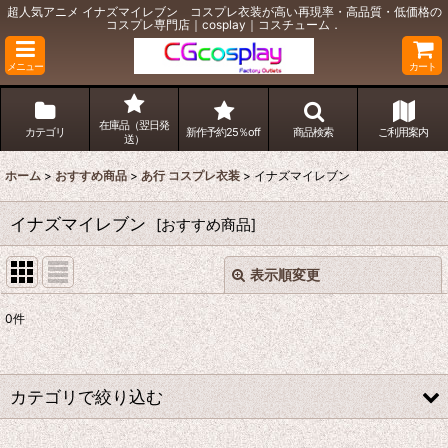
超人気アニメ イナズマイレブン コスプレ衣装が高い再現率・高品質・低価格の
コスプレ専門店｜cosplay｜コスチューム．
メニュー
カート
在庫品（翌日発
カテゴリ
新作予約25％off
商品検索
ご利用案内
送）
ホーム
>
おすすめ商品
>
あ行 コスプレ衣装
>
イナズマイレブン
イナズマイレブン
[
おすすめ商品
]
表示順変更
閉じる
0
件
表示数
:
並び順
:
カテゴリで絞り込む
絞り込む