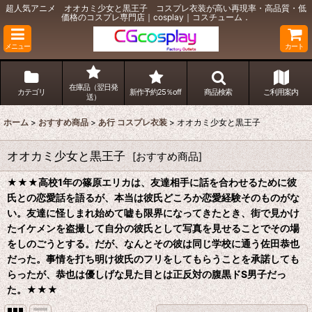
超人気アニメ オオカミ少女と黒王子 コスプレ衣装が高い再現率・高品質・低
価格のコスプレ専門店｜cosplay｜コスチューム．
メニュー
カート
在庫品（翌日発
カテゴリ
新作予約25％off
商品検索
ご利用案内
送）
ホーム
>
おすすめ商品
>
あ行 コスプレ衣装
>
オオカミ少女と黒王子
オオカミ少女と黒王子
[
おすすめ商品
]
★★★
高校1年の篠原エリカは、友達相手に話を合わせるために彼
氏との恋愛話を語るが、本当は彼氏どころか恋愛経験そのものがな
い。友達に怪しまれ始めて嘘も限界になってきたとき、街で見かけ
たイケメンを盗撮して自分の彼氏として写真を見せることでその場
をしのごうとする。だが、なんとその彼は同じ学校に通う佐田恭也
だった。事情を打ち明け彼氏のフリをしてもらうことを承諾しても
らったが、恭也は優しげな見た目とは正反対の腹黒ドS男子だっ
た。
★★★