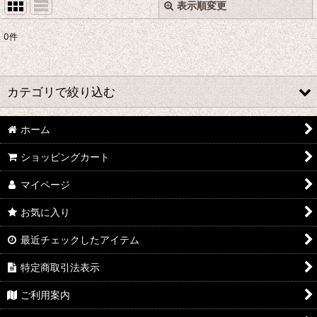
表示順変更
閉じる
0
件
表示数
:
並び順
:
カテゴリで絞り込む
絞り込む
ホーム
あ行 コスプレ衣装 (全商品)
ショッピングカート
ウマ娘プリティーダービー
マイページ
あんさんぶるスターズ
お気に入り
IdentityV
最近チェックしたアイテム
アズールレーン
特定商取引法表示
王様ランキング
ご利用案内
イケメン戦国 時をかける恋