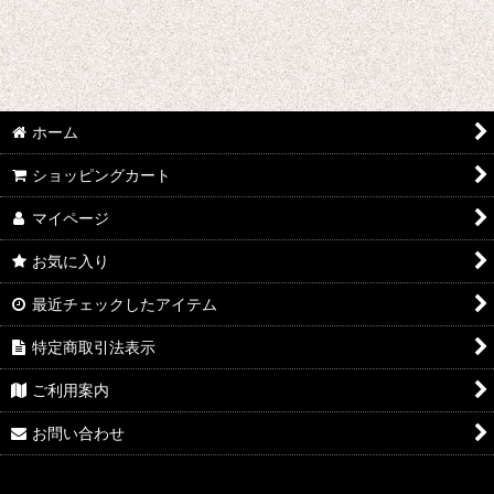
ウマ娘プリティーダービー
あんさんぶるスターズ
IdentityV
ホーム
アズールレーン
ショッピングカート
王様ランキング
マイページ
イケメン戦国 時をかける恋
お気に入り
イケメン革命 アリスと恋の魔法
最近チェックしたアイテム
特定商取引法表示
イケメンヴァンパイア
ご利用案内
A3!(エースリー)
お問い合わせ
俺を好きなのはお前だけかよ
ヴァイオレット・エヴァーガーデン