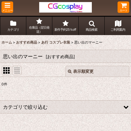
メニュー
カート
在庫品（翌日発
カテゴリ
新作予約25％off
商品検索
ご利用案内
送）
ホーム
>
おすすめ商品
>
あ行 コスプレ衣装
>
思い出のマーニー
思い出のマーニー
[
おすすめ商品
]
表示順変更
閉じる
0
件
表示数
:
並び順
:
カテゴリで絞り込む
絞り込む
あ行 コスプレ衣装 (全商品)