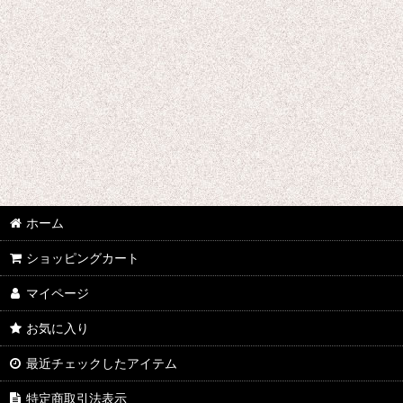
ウマ娘プリティーダービー
あんさんぶるスターズ
IdentityV
アズールレーン
王様ランキング
イケメン戦国 時をかける恋
ホーム
イケメン革命 アリスと恋の魔法
ショッピングカート
イケメンヴァンパイア
マイページ
A3!(エースリー)
お気に入り
俺を好きなのはお前だけかよ
最近チェックしたアイテム
ヴァイオレット・エヴァーガーデン
特定商取引法表示