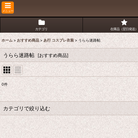
メニュー
カテゴリ
在庫品（翌日発送）
ホーム
>
おすすめ商品
>
あ行 コスプレ衣装
>
うらら迷路帖
うらら迷路帖
[
おすすめ商品
]
0
件
表示数
:
並び順
:
カテゴリで絞り込む
あ行 コスプレ衣装 (全商品)