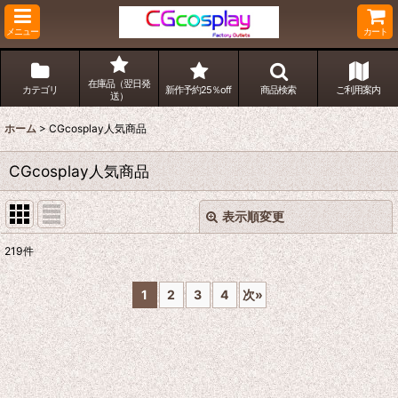
メニュー
カート
在庫品（翌日発
カテゴリ
新作予約25％off
商品検索
ご利用案内
送）
ホーム
>
CGcosplay人気商品
CGcosplay人気商品
表示順変更
閉じる
219
件
表示数
:
1
2
3
4
次
»
並び順
:
絞り込む