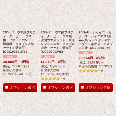
20%off ウマ娘プリテ
20%off ウマ娘プリテ
20%off シャイニーカ
ィーダービー ウマ
ィーダービー ウマ娘
ラーズ シャニマス7周
娘 フサイチパンドラ
波間のエメラルド サイ
年衣装 レジスタンスオ
勝負服 コスプレ衣装
レンススズカ コスプレ
ーダー・ネオス コスプ
セットで発売可
衣装 セットで発売可
レ衣装
[
CG2098LRY
]
[
CGX2052LRY
]
[
CG2079CWL
]
20,564
円
～
(税別)
20,606
円
～
(税別)
14,250
円
～
(税別)
(
税込
:
22,621
円
～
)
(
税込
:
22,667
円
～
)
(
税込
:
15,675
円
～
)
希望小売価格
:
25,705
円
希望小売価格
:
希望小売価格
:
1
件
25,758
円
～40,358
円
17,812
円
～33,912
円
1
件
オプション選択
オプション選択
オプション選択