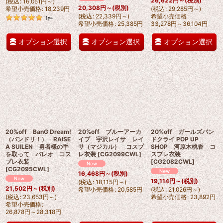
26,622
円
～
(税別)
(
税込
:
16,051
円
～
)
20,308
円
～
(税別)
希望小売価格
:
18,239
円
(
税込
:
29,285
円
～
)
(
税込
:
22,339
円
～
)
希望小売価格
:
1
件
希望小売価格
:
25,385
円
33,278
円
～36,104
円
オプション選択
オプション選択
オプション選択
20%off BanG Dream!
20%off ブルーアーカ
20%off ガールズバン
（バンドリ！） RAISE
イブ 宇沢レイサ レイ
ドクライ POP UP
A SUILEN 勇者様の手
サ（マジカル） コスプ
SHOP 河原木桃香 コ
を取って パレオ コス
レ衣装
[
CG2099CWL
]
スプレ衣装
プレ衣装
[
CG2082CWL
]
[
CG2095CWL
]
16,468
円
～
(税別)
19,114
円
～
(税別)
(
税込
:
18,115
円
～
)
21,502
円
～
(税別)
希望小売価格
:
20,585
円
(
税込
:
21,026
円
～
)
(
税込
:
23,653
円
～
)
希望小売価格
:
23,892
円
希望小売価格
:
26,878
円
～28,318
円