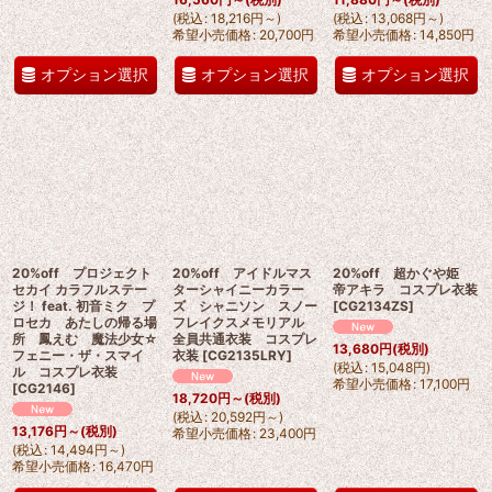
(
税込
:
18,216
円
～
)
(
税込
:
13,068
円
～
)
希望小売価格
:
20,700
円
希望小売価格
:
14,850
円
オプション選択
オプション選択
オプション選択
20%off プロジェクト
20%off アイドルマス
20%off 超かぐや姫
セカイ カラフルステー
ターシャイニーカラー
帝アキラ コスプレ衣装
ジ！ feat. 初音ミク プ
ズ シャニソン スノー
[
CG2134ZS
]
ロセカ あたしの帰る場
フレイクスメモリアル
所 鳳えむ 魔法少女☆
全員共通衣装 コスプレ
13,680
円
(税別)
フェニー・ザ・スマイ
衣装
[
CG2135LRY
]
(
税込
:
15,048
円
)
ル コスプレ衣装
希望小売価格
:
17,100
円
[
CG2146
]
18,720
円
～
(税別)
(
税込
:
20,592
円
～
)
13,176
円
～
(税別)
希望小売価格
:
23,400
円
(
税込
:
14,494
円
～
)
希望小売価格
:
16,470
円