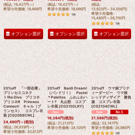
(
税込
:
16,427
円
～
)
(
税込
:
16,427
円
～
)
(
税込
:
希望小売価格
:
18,666
円
希望小売価格
:
18,666
円
13,623
円
～34,056
円
)
希望小売価格
:
1
件
15,480
円
～38,700
円
1
件
オプション選択
オプション選択
オプション選択
20%off 「一部在庫」
20%off BanG Dream!
20%off ウマ娘プリテ
プリンセスコネク
（バンドリ！） Pastel
ィーダービー ウマ娘
ト!Re:Dive プリコネ
＊Palettes ふわふわハ
レッドディザイア 勝負
プリコネR Princess
ート? 丸山彩 コスプ
服 コスプレ衣装
Connect! キャル（プ
レ衣装
[
CG2102LRY
]
[
CG2104CWL
]
リンセス） コスプレ衣
装
[
CG2088CWL
]
19,284
円
(税別)
21,588
円
(税別)
24,490
円
～
(税別)
(
税込
:
21,213
円
)
(
税込
:
23,747
円
)
(
税込
:
26,939
円
～
)
希望小売価格
:
24,105
円
希望小売価格
:
26,985
円
希望小売価格
:
30,613
円
1
件