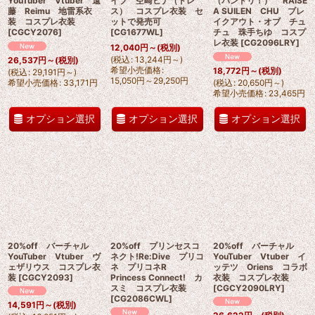
YouTuber Vtuber 遠
イブ 空崎ヒナ（ドレ
（バンドリ！） RAISE
藤 Reimu 地雷系衣
ス） コスプレ衣装 セ
A SUILEN CHU ブレ
装 コスプレ衣装
ットで発売可
イクアウト・オブ チュ
[
CGCY2076
]
[
CG1677WL
]
チュ 珠手ちゆ コスプ
レ衣装
[
CG2096LRY
]
12,040
円
～
(税別)
(
税込
:
13,244
円
～
)
26,537
円
～
(税別)
希望小売価格
:
18,772
円
～
(税別)
(
税込
:
29,191
円
～
)
15,050
円
～29,250
円
希望小売価格
:
33,171
円
(
税込
:
20,650
円
～
)
希望小売価格
:
23,465
円
オプション選択
オプション選択
オプション選択
20%off バーチャル
20%off プリンセスコ
20%off バーチャル
YouTuber Vtuber ヴ
ネクト!Re:Dive プリコ
YouTuber Vtuber イ
ェザリウス コスプレ衣
ネ プリコネR
ッテツ Oriens コラボ
装
[
CGCY2093
]
Princess Connect! カ
衣装 コスプレ衣装
スミ コスプレ衣装
[
CGCY2090LRY
]
[
CG2086CWL
]
14,591
円
～
(税別)