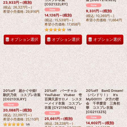
23,933
円
～
(税別)
[
CG2132LRY
]
(
税込
:
26,327
円
～
)
9,331
円
～
(税別)
希望小売価格
:
29,916
円
14,126
円
～
(税別)
(
税込
:
10,265
円
～
)
(
税込
:
15,539
円
～
)
希望小売価格
:
11,664
円
希望小売価格
:
17,658
円
1
件
オプション選択
オプション選択
オプション選択
20%off 超かぐや姫!
20%off バーチャル
20%off BanG Dream!
駒沢乃依 コスプレ衣装
YouTuber Vtuber 壱
（バンドリ！） It's
[
CG2133LRY
]
百満天原サロメ シスタ
MyGO!!!!! 夕方の密
ーメイド衣装 コスプレ
会 千早愛音 三角初
衣装
[
CY2116CWL
]
華 コスプレ衣装
20,088
円
～
(税別)
[
CG2113ZS
]
(
税込
:
22,097
円
～
)
25,661
円
～
(税別)
希望小売価格
:
25,110
円
14,602
円
～
(税別)
(
税込
:
28,228
円
～
)
1
件