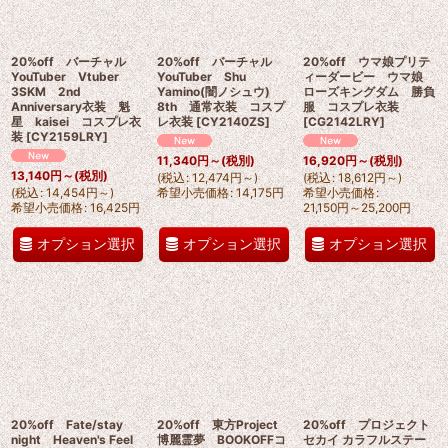
20%off バーチャル
20%off バーチャル
20%off ウマ娘プリテ
YouTuber Vtuber
YouTuber Shu
ィーダービー ウマ娘
3SKM 2nd
Yamino(闇ノシュウ)
ローズキングダム 勝負
Anniversary衣装 魁
8th 通常衣装 コスプ
服 コスプレ衣装
星 kaisei コスプレ衣
レ衣装
[
CY2140ZS
]
[
CG2142LRY
]
装
[
CY2159LRY
]
11,340
円
～
(税別)
16,920
円
～
(税別)
13,140
円
～
(税別)
(
税込
:
12,474
円
～
)
(
税込
:
18,612
円
～
)
(
税込
:
14,454
円
～
)
希望小売価格
:
14,175
円
希望小売価格
:
希望小売価格
:
16,425
円
21,150
円
～25,200
円
オプション選択
オプション選択
オプション選択
20%off Fate/stay
20%off 東方Project
20%off プロジェクト
night Heaven's Feel
博麗霊夢 BOOKOFFコ
セカイ カラフルステー