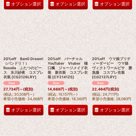
オプション選択
オプション選択
オプション選択
20%off BanG Dream!
20%off バーチャル
20%off ウマ娘プリテ
（バンドリ！）
YouTuber Vtuber 樋
ィーダービー ウマ娘
Roselia ふたつのピー
口楓 ジャージメイド衣
ヴィクトワールピサ 勝
ス 氷川紗夜 コスプレ
装 新衣装 コスプレ衣
負服 コスプレ衣装
衣装
[
CG2126LRY
]
装
[
CY2141ZS
]
[
CG2137LRY
]
27,734
円
～
(税別)
14,688
円
～
(税別)
22,464
円
(税別)
(
税込
:
30,508
円
～
)
(
税込
:
16,157
円
～
)
(
税込
:
24,711
円
)
希望小売価格
:
34,668
円
希望小売価格
:
18,360
円
希望小売価格
:
28,080
円
オプション選択
オプション選択
オプション選択