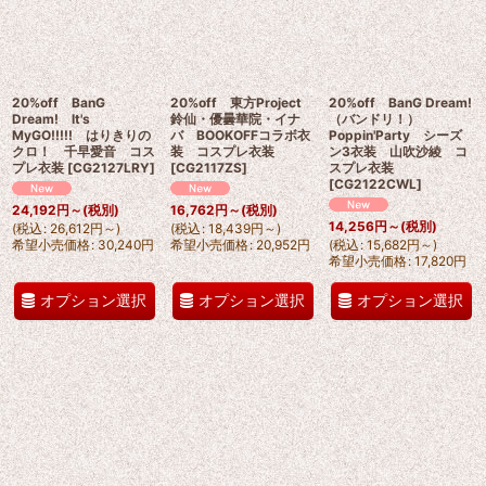
20%off BanG
20%off 東方Project
20%off BanG Dream!
Dream! It's
鈴仙・優曇華院・イナ
（バンドリ！）
MyGO!!!!! はりきりの
バ BOOKOFFコラボ衣
Poppin'Party シーズ
クロ！ 千早愛音 コス
装 コスプレ衣装
ン3衣装 山吹沙綾 コ
プレ衣装
[
CG2127LRY
]
[
CG2117ZS
]
スプレ衣装
[
CG2122CWL
]
24,192
円
～
(税別)
16,762
円
～
(税別)
14,256
円
～
(税別)
(
税込
:
26,612
円
～
)
(
税込
:
18,439
円
～
)
希望小売価格
:
30,240
円
希望小売価格
:
20,952
円
(
税込
:
15,682
円
～
)
希望小売価格
:
17,820
円
オプション選択
オプション選択
オプション選択