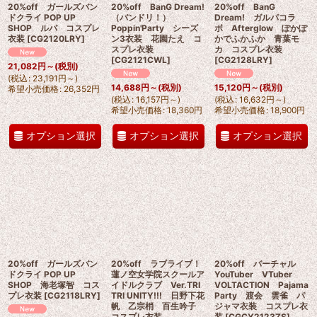
20%off ガールズバン
20%off BanG Dream!
20%off BanG
ドクライ POP UP
（バンドリ！）
Dream! ガルパコラ
SHOP ルパ コスプレ
Poppin'Party シーズ
ボ Afterglow ぽかぽ
衣装
[
CG2120LRY
]
ン3衣装 花園たえ コ
かでふかふか 青葉モ
スプレ衣装
カ コスプレ衣装
[
CG2121CWL
]
[
CG2128LRY
]
21,082
円
～
(税別)
(
税込
:
23,191
円
～
)
14,688
円
～
(税別)
15,120
円
～
(税別)
希望小売価格
:
26,352
円
(
税込
:
16,157
円
～
)
(
税込
:
16,632
円
～
)
希望小売価格
:
18,360
円
希望小売価格
:
18,900
円
オプション選択
オプション選択
オプション選択
20%off ガールズバン
20%off ラブライブ！
20%off バーチャル
ドクライ POP UP
蓮ノ空女学院スクールア
YouTuber VTuber
SHOP 海老塚智 コス
イドルクラブ Ver.TRI
VOLTACTION Pajama
プレ衣装
[
CG2118LRY
]
TRI UNITY!!! 日野下花
Party 渡会 雲雀 パ
帆 乙宗梢 百生吟子
ジャマ衣装 コスプレ衣
コスプレ衣装
装
[
CGCY2123ZS
]