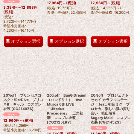
17,964
円
～
(税別)
12,960
円
～
(税別)
3,384
円
～12,888
円
(
税込
:
19,761
円
～
)
(
税込
:
14,256
円
～
)
(税別)
希望小売価格
:
22,455
円
希望小売価格
:
16,200
円
(
税込
:
3,723
円
～14,177
円
)
希望小売価格
:
4,230
円
～16,110
円
オプション選択
オプション選択
オプション選択
20%off プリンセスコ
20%off BanG Dream!
20%off プロジェクト
ネクト!Re:Dive プリコ
（バンドリ！） Ave
セカイ カラフルステー
ネR キャル コスプレ
Mujica 6th LIVE
ジ！ feat. 初音ミク プ
衣装
[
CG2149ZS
]
「Ulterius
ロセカ 楽しい腹の探り
Procedere」 三角初
合い 暁山瑞希
華 コスプレ衣装
Sugary Maid コスプレ
12,960
円
～
(税別)
[
CG2125LRY
]
衣装
[
CG2145ZS
]
(
税込
:
14,256
円
～
)
希望小売価格
:
16,200
円
16,560
円
～
(税別)
11,880
円
～
(税別)