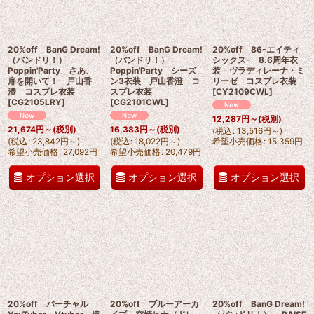
20%off BanG Dream!
20%off BanG Dream!
20%off 86-エイティ
（バンドリ！）
（バンドリ！）
シックス- 8.6周年衣
Poppin'Party さあ、
Poppin'Party シーズ
装 ヴラディレーナ・ミ
扉を開いて！ 戸山香
ン3衣装 戸山香澄 コ
リーゼ コスプレ衣装
澄 コスプレ衣装
スプレ衣装
[
CY2109CWL
]
[
CG2105LRY
]
[
CG2101CWL
]
12,287
円
～
(税別)
21,674
円
～
(税別)
16,383
円
～
(税別)
(
税込
:
13,516
円
～
)
(
税込
:
23,842
円
～
)
(
税込
:
18,022
円
～
)
希望小売価格
:
15,359
円
希望小売価格
:
27,092
円
希望小売価格
:
20,479
円
オプション選択
オプション選択
オプション選択
20%off バーチャル
20%off ブルーアーカ
20%off BanG Dream!