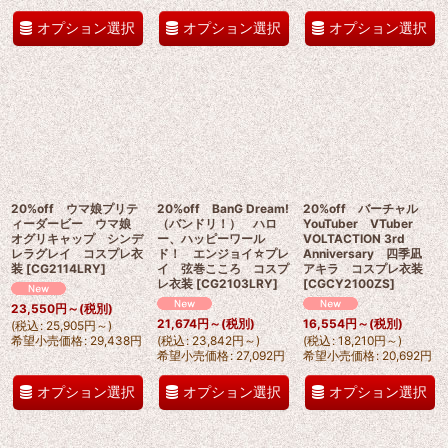
オプション選択
オプション選択
オプション選択
20%off ウマ娘プリテ
20%off BanG Dream!
20%off バーチャル
ィーダービー ウマ娘
（バンドリ！） ハロ
YouTuber VTuber
オグリキャップ シンデ
ー、ハッピーワール
VOLTACTION 3rd
レラグレイ コスプレ衣
ド！ エンジョイ☆プレ
Anniversary 四季凪
装
[
CG2114LRY
]
イ 弦巻こころ コスプ
アキラ コスプレ衣装
レ衣装
[
CG2103LRY
]
[
CGCY2100ZS
]
23,550
円
～
(税別)
21,674
円
～
(税別)
16,554
円
～
(税別)
(
税込
:
25,905
円
～
)
希望小売価格
:
29,438
円
(
税込
:
23,842
円
～
)
(
税込
:
18,210
円
～
)
希望小売価格
:
27,092
円
希望小売価格
:
20,692
円
オプション選択
オプション選択
オプション選択