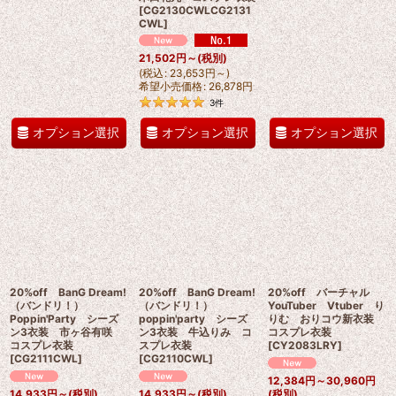
[
CG2130CWLCG2131
CWL
]
21,502
円
～
(税別)
(
税込
:
23,653
円
～
)
希望小売価格
:
26,878
円
3
件
オプション選択
オプション選択
オプション選択
20%off BanG Dream!
20%off BanG Dream!
20%off バーチャル
（バンドリ！）
（バンドリ！）
YouTuber Vtuber り
Poppin'Party シーズ
poppin'party シーズ
りむ おりコウ新衣装
ン3衣装 市ヶ谷有咲
ン3衣装 牛込りみ コ
コスプレ衣装
コスプレ衣装
スプレ衣装
[
CY2083LRY
]
[
CG2111CWL
]
[
CG2110CWL
]
12,384
円
～30,960
円
14,933
円
～
(税別)
14,933
円
～
(税別)
(税別)