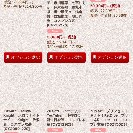
(
税込
:
21,384
円
～
)
子 市川雛菜 七草にち
20,304
円
～
(税別)
希望小売価格
:
24,300
円
か 鈴木羽那 福丸小
(
税込
:
22,335
円
～
)
糸 田中摩美々 浅倉
希望小売価格
:
25,380
円
透 西城樹里 樋口円
香 コスプレ衣装
[
CG2152ZS
]
13,680
円
～
(税別)
(
税込
:
15,048
円
～
)
希望小売価格
:
17,100
円
オプション選択
オプション選択
オプション選択
20%off Hollow
20%off バーチャル
20%off プリンセスコ
Knight ホロウナイト
YouTuber 小柳ロウ
ネクト！Re:Dive プリ
ナイト Knight 放浪
誕生日衣装 コスプレ衣
コネR コッコロ コス
者 コスプレ衣装
装
[
CY2129ZS
]
プレ衣装
[
CG2156ZS
]
[
CY2080-2ZS
]