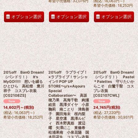
希望小売価格
:
32,076
円
(
税込
:
16,063
円
～
)
希望小売価格
:
18,252
円
オプション選択
オプション選択
オプション選択
20%off BanG Dream!
20%off ラブライブ！
20%off BanG Dream!
（バンドリ！） It's
×ラブライブ！サンシャ
（バンドリ！） Pastel
MyGO!!!!! 想いを綴る
イン!! POP UP
＊Palettes 守りたいか
ひとひら 高松燈 豊川
STORE〜μ's×Aqours
らこそ 白鷺千聖 コス
祥子 コスプレ衣装
Special
プレ衣装
[
CG2108ZS
]
Collaboration〜 高坂
[
CG2107CWL
]
穂乃果 高海千歌 絢瀬
絵里 黒澤ダイヤ 小原
14,602
円
～
(税別)
24,745
円
(税別)
鞠莉 南ことり 津島善
(
税込
:
16,063
円
～
)
(
税込
:
27,220
円
)
子 園田海未 桜内梨
希望小売価格
:
18,252
円
希望小売価格
:
30,931
円
子 星空凛 黒澤ルビ
ィ 西木野真姫 渡辺
曜 矢澤にこ 東條希
松浦果南 小泉花陽 国
木田花丸 コスプレ衣装