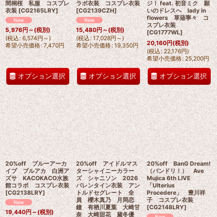
間桐桜 私服 コスプレ
ラボ衣装 コスプレ衣装
ジ！ feat. 初音ミク 願
衣装
[
CG2165LRY
]
[
CG2139CZH
]
いのドレスへ lady in
flowers 草薙寧々 コ
スプレ衣装
5,976
円
～
(税別)
15,480
円
～
(税別)
[
CG1777WL
]
(
税込
:
6,574
円
～
)
(
税込
:
17,028
円
～
)
20,160
円
(税別)
希望小売価格
:
7,470
円
希望小売価格
:
19,350
円
(
税込
:
22,176
円
)
希望小売価格
:
25,200
円
オプション選択
オプション選択
オプション選択
20%off ブルーアーカ
20%off アイドルマス
20%off BanG Dream!
イブ ブルアカ 白洲ア
ターシャイニーカラー
（バンドリ！） Ave
ズサ KACOKACO水族
ズ シャニソン 2026
Mujica 6th LIVE
館コラボ コスプレ衣装
バレンタイン衣装 アン
「Ulterius
[
CG2138LRY
]
トルドセグレート 全
Procedere」 豊川祥
員 櫻木真乃 月岡恋
子 コスプレ衣装
鐘 有栖川夏葉 大崎甘
[
CG2148LRY
]
19,440
円
～
(税別)
奈 大崎甜花 黛冬優