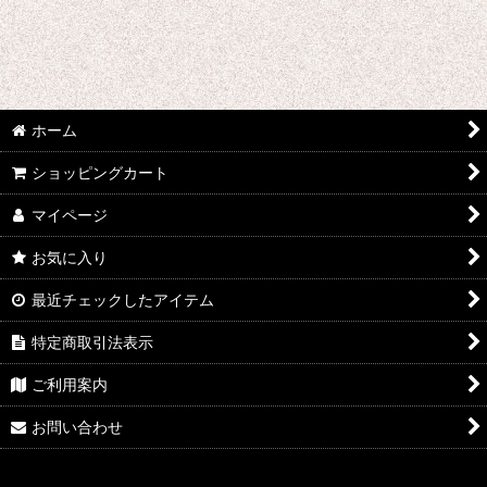
あ行 コスプレ衣装 (全商品)
ウマ娘プリティーダービー
あんさんぶるスターズ
ホーム
IdentityV
ショッピングカート
アズールレーン
マイページ
王様ランキング
お気に入り
イケメン戦国 時をかける恋
最近チェックしたアイテム
イケメン革命 アリスと恋の魔法
特定商取引法表示
ご利用案内
イケメンヴァンパイア
お問い合わせ
A3!(エースリー)
俺を好きなのはお前だけかよ