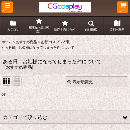
メニュー
カート
在庫品（翌日発
カテゴリ
新作予約25％off
商品検索
ご利用案内
送）
ホーム
>
おすすめ商品
>
あ行 コスプレ衣装
>
ある日、お姫様になってしまった件について
ある日、お姫様になってしまった件について
[
おすすめ商品
]
表示順変更
閉じる
0
件
表示数
:
並び順
:
カテゴリで絞り込む
絞り込む