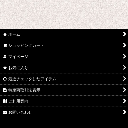
ウマ娘プリティーダービー
あんさんぶるスターズ
IdentityV
ホーム
アズールレーン
ショッピングカート
王様ランキング
マイページ
イケメン戦国 時をかける恋
お気に入り
イケメン革命 アリスと恋の魔法
最近チェックしたアイテム
特定商取引法表示
イケメンヴァンパイア
ご利用案内
A3!(エースリー)
お問い合わせ
俺を好きなのはお前だけかよ
ヴァイオレット・エヴァーガーデン