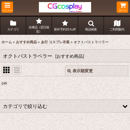
メニュー
カート
在庫品（翌日発
カテゴリ
新作予約25％off
商品検索
ご利用案内
送）
ホーム
>
おすすめ商品
>
あ行 コスプレ衣装
>
オクトパストラベラー
オクトパストラベラー
[
おすすめ商品
]
表示順変更
閉じる
0
件
表示数
:
並び順
:
カテゴリで絞り込む
絞り込む
あ行 コスプレ衣装 (全商品)