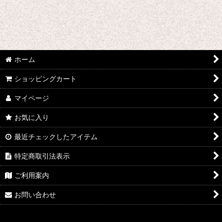
あ行 コスプレ衣装 (全商品)
ウマ娘プリティーダービー
あんさんぶるスターズ
ホーム
IdentityV
ショッピングカート
アズールレーン
マイページ
王様ランキング
お気に入り
イケメン戦国 時をかける恋
最近チェックしたアイテム
イケメン革命 アリスと恋の魔法
特定商取引法表示
ご利用案内
イケメンヴァンパイア
お問い合わせ
A3!(エースリー)
俺を好きなのはお前だけかよ