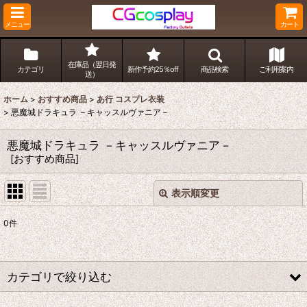
メニュー
カート
在庫品（翌日発
カテゴリ
新作予約25％off
商品検索
ご利用案内
送）
ホーム
>
おすすめ商品
>
あ行 コスプレ衣装
>
悪魔城ドラキュラ －キャッスルヴァニア－
悪魔城ドラキュラ －キャッスルヴァニア－
[
おすすめ商品
]
表示順変更
閉じる
0
件
表示数
:
並び順
:
カテゴリで絞り込む
絞り込む