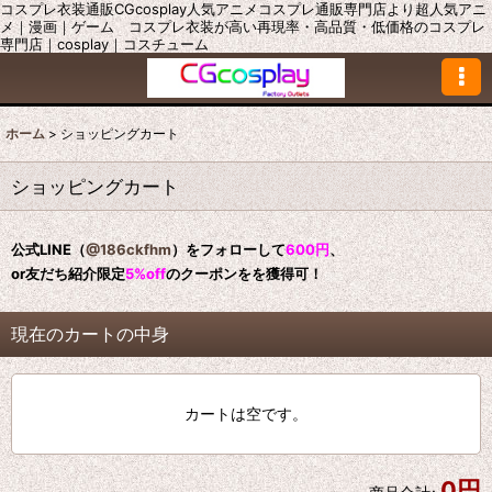
コスプレ衣装通販CGcosplay人気アニメコスプレ通販専門店より超人気アニ
メ｜漫画｜ゲーム コスプレ衣装が高い再現率・高品質・低価格のコスプレ
専門店｜cosplay｜コスチューム
ホーム
>
ショッピングカート
ショッピングカート
公式LINE（
@186ckfhm
）をフォローして
600円
、
or友だち紹介限定
5%off
のクーポンをを獲得可！
現在のカートの中身
カートは空です。
0
円