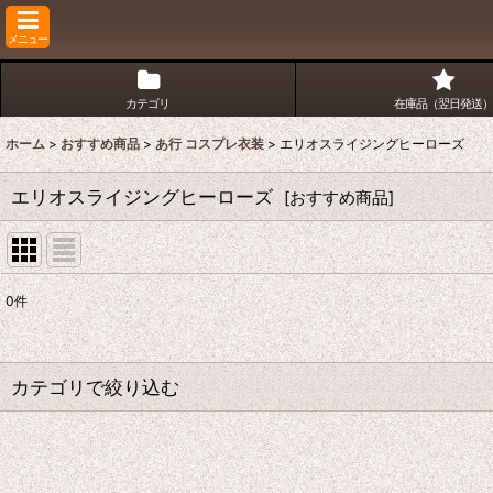
メニュー
カテゴリ
在庫品（翌日発送）
ホーム
>
おすすめ商品
>
あ行 コスプレ衣装
>
エリオスライジングヒーローズ
エリオスライジングヒーローズ
[
おすすめ商品
]
0
件
表示数
:
並び順
:
カテゴリで絞り込む
あ行 コスプレ衣装 (全商品)