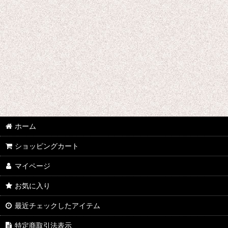
ウマ娘プリティーダービー
あんさんぶるスターズ
IdentityV
アズールレーン
王様ランキング
イケメン戦国 時をかける恋
ホーム
イケメン革命 アリスと恋の魔法
ショッピングカート
イケメンヴァンパイア
マイページ
A3!(エースリー)
お気に入り
俺を好きなのはお前だけかよ
最近チェックしたアイテム
ヴァイオレット・エヴァーガーデン
特定商取引法表示