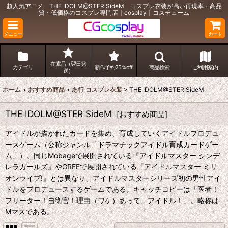
超人気アニメ THE IDOLM@STER SideM コスプレ衣装が高い再現率・高品
質・低価格のコスプレ専門店｜cosplay｜コスチューム
メニュー
カート
在庫品（翌日発
カテゴリ
新作予約25％off
商品検索
ご利用案内
送）
ホーム
>
おすすめ商品
>
あ行 コスプレ衣装
>
THE IDOLM@STER SideM
THE IDOLM@STER SideM
[
おすすめ商品
]
アイドルが描かれたカードを集め、育成していくアイドルプロデュ
ースゲーム（公称ジャンル「ドラマチックアイドル育成カードゲー
ム」）。同じMobageで展開されている『アイドルマスター シンデ
レラガールズ』やGREEで展開されている『アイドルマスター ミリ
オンライブ!』とは異なり、アイドルマスターシリーズ初の男性アイ
ドルをプロデュースするゲームである。キャッチコピーは「医者！
フリーター！自衛官！理由（ワケ）あって、アイドル！」。略称は
Mマスである。