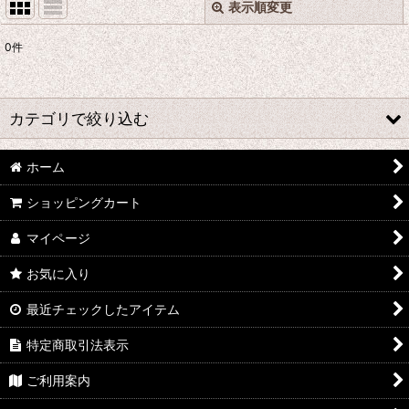
表示順変更
閉じる
0
件
表示数
:
並び順
:
カテゴリで絞り込む
絞り込む
ホーム
あ行 コスプレ衣装 (全商品)
ショッピングカート
ウマ娘プリティーダービー
マイページ
あんさんぶるスターズ
お気に入り
IdentityV
最近チェックしたアイテム
アズールレーン
特定商取引法表示
王様ランキング
ご利用案内
イケメン戦国 時をかける恋