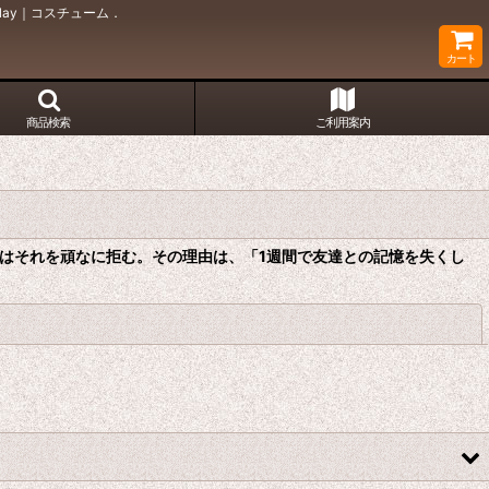
ay｜コスチューム．
カート
商品検索
ご利用案内
はそれを頑なに拒む。その理由は、「1週間で友達との記憶を失くし
閉じる