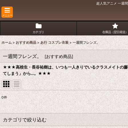
超人気アニメ 一週
メニュー
カテゴリ
在庫品（翌日発送）
ホーム
>
おすすめ商品
>
あ行 コスプレ衣装
>
一週間フレンズ。
一週間フレンズ。
[
おすすめ商品
]
★★★
高校生・長谷祐樹は、いつも一人きりでいるクラスメイトの藤
てしまう」から…。
★★★
0
件
表示数
:
並び順
:
カテゴリで絞り込む