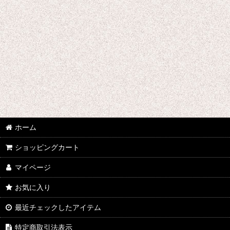
あ行 コスプレ衣装 (全商品)
ウマ娘プリティーダービー
あんさんぶるスターズ
IdentityV
アズールレーン
王様ランキング
ホーム
イケメン戦国 時をかける恋
ショッピングカート
マイページ
イケメン革命 アリスと恋の魔法
お気に入り
イケメンヴァンパイア
最近チェックしたアイテム
A3!(エースリー)
特定商取引法表示