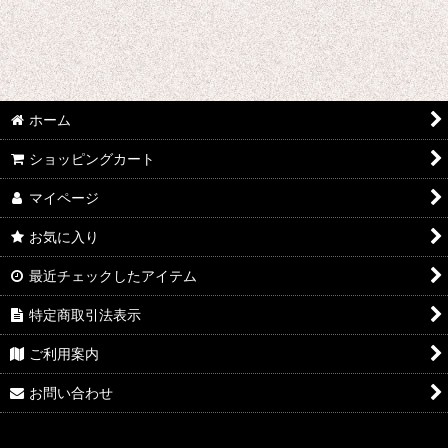
ウマ娘プリティーダービー
あんさんぶるスターズ
IdentityV
ホーム
アズールレーン
ショッピングカート
王様ランキング
マイページ
イケメン戦国 時をかける恋
お気に入り
イケメン革命 アリスと恋の魔法
最近チェックしたアイテム
特定商取引法表示
イケメンヴァンパイア
ご利用案内
A3!(エースリー)
お問い合わせ
俺を好きなのはお前だけかよ
ヴァイオレット・エヴァーガーデン