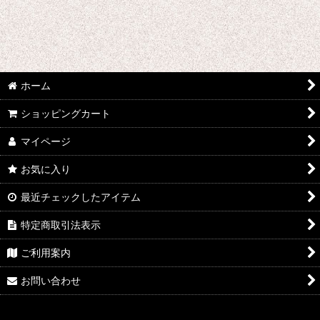
ウマ娘プリティーダービー
あんさんぶるスターズ
IdentityV
ホーム
アズールレーン
ショッピングカート
王様ランキング
マイページ
イケメン戦国 時をかける恋
お気に入り
イケメン革命 アリスと恋の魔法
最近チェックしたアイテム
特定商取引法表示
イケメンヴァンパイア
ご利用案内
A3!(エースリー)
お問い合わせ
俺を好きなのはお前だけかよ
ヴァイオレット・エヴァーガーデン