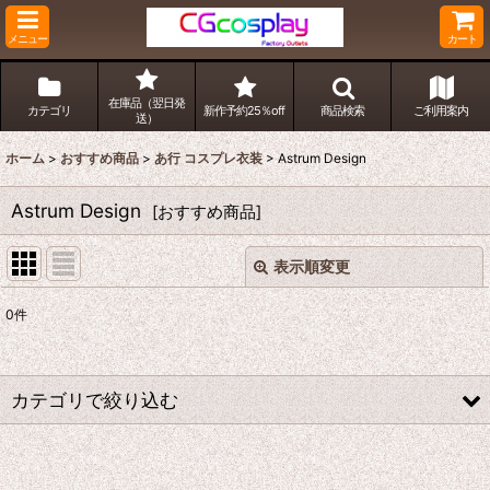
メニュー
カート
在庫品（翌日発
カテゴリ
新作予約25％off
商品検索
ご利用案内
送）
ホーム
>
おすすめ商品
>
あ行 コスプレ衣装
>
Astrum Design
Astrum Design
[
おすすめ商品
]
表示順変更
閉じる
0
件
表示数
:
並び順
:
カテゴリで絞り込む
絞り込む
あ行 コスプレ衣装 (全商品)