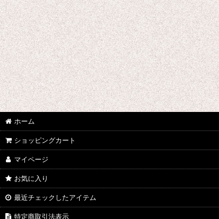
ウマ娘プリティーダービー
あんさんぶるスターズ
IdentityV
アズールレーン
王様ランキング
イケメン戦国 時をかける恋
ホーム
イケメン革命 アリスと恋の魔法
ショッピングカート
イケメンヴァンパイア
マイページ
A3!(エースリー)
お気に入り
最近チェックしたアイテム
俺を好きなのはお前だけかよ
特定商取引法表示