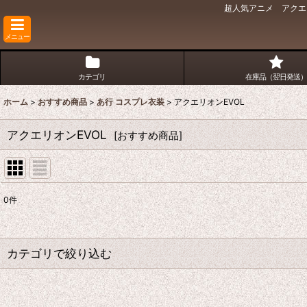
超人気アニメ アクエ
メニュー
カテゴリ
在庫品（翌日発送）
ホーム
>
おすすめ商品
>
あ行 コスプレ衣装
>
アクエリオンEVOL
アクエリオンEVOL
[
おすすめ商品
]
0
件
表示数
:
並び順
:
カテゴリで絞り込む
あ行 コスプレ衣装 (全商品)