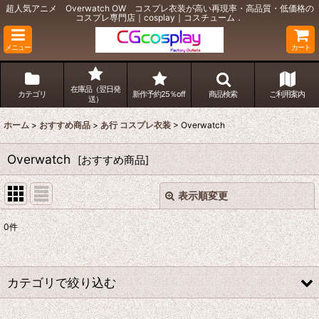
超人気アニメ Overwatch OW コスプレ衣装が高い再現率・高品質・低価格の
コスプレ専門店｜cosplay｜コスチューム．
メニュー
カート
在庫品（翌日発
カテゴリ
新作予約25％off
商品検索
ご利用案内
送）
ホーム
>
おすすめ商品
>
あ行 コスプレ衣装
>
Overwatch
Overwatch
[
おすすめ商品
]
表示順変更
閉じる
0
件
表示数
:
並び順
:
カテゴリで絞り込む
絞り込む