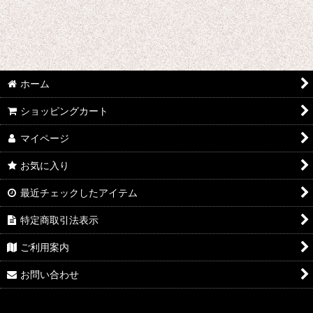
あ行 コスプレ衣装 (全商品)
ウマ娘プリティーダービー
あんさんぶるスターズ
ホーム
IdentityV
ショッピングカート
アズールレーン
マイページ
王様ランキング
お気に入り
イケメン戦国 時をかける恋
最近チェックしたアイテム
イケメン革命 アリスと恋の魔法
特定商取引法表示
イケメンヴァンパイア
ご利用案内
A3!(エースリー)
お問い合わせ
俺を好きなのはお前だけかよ