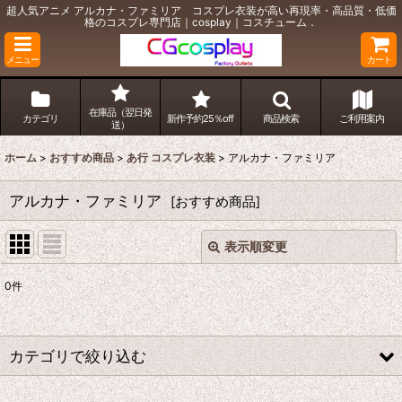
超人気アニメ アルカナ・ファミリア コスプレ衣装が高い再現率・高品質・低価
格のコスプレ専門店｜cosplay｜コスチューム．
メニュー
カート
在庫品（翌日発
カテゴリ
新作予約25％off
商品検索
ご利用案内
送）
ホーム
>
おすすめ商品
>
あ行 コスプレ衣装
>
アルカナ・ファミリア
アルカナ・ファミリア
[
おすすめ商品
]
表示順変更
閉じる
0
件
表示数
:
並び順
:
カテゴリで絞り込む
絞り込む