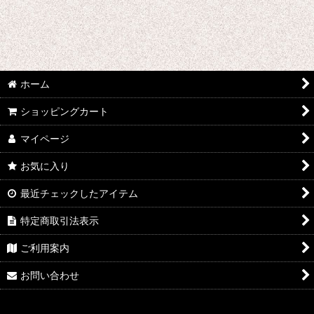
あ行 コスプレ衣装 (全商品)
ウマ娘プリティーダービー
あんさんぶるスターズ
ホーム
IdentityV
ショッピングカート
アズールレーン
マイページ
王様ランキング
お気に入り
イケメン戦国 時をかける恋
最近チェックしたアイテム
イケメン革命 アリスと恋の魔法
特定商取引法表示
イケメンヴァンパイア
ご利用案内
A3!(エースリー)
お問い合わせ
俺を好きなのはお前だけかよ