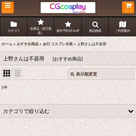
メニュー
カート
在庫品（翌日発
カテゴリ
新作予約25％off
商品検索
ご利用案内
送）
ホーム
>
おすすめ商品
>
あ行 コスプレ衣装
>
上野さんは不器用
上野さんは不器用
[
おすすめ商品
]
表示順変更
閉じる
0
件
表示数
:
並び順
:
カテゴリで絞り込む
絞り込む
あ行 コスプレ衣装 (全商品)