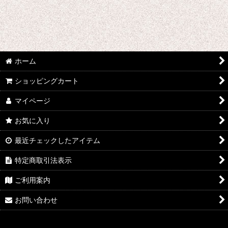
ウマ娘プリティーダービー
あんさんぶるスターズ
IdentityV
ホーム
アズールレーン
ショッピングカート
王様ランキング
マイページ
イケメン戦国 時をかける恋
お気に入り
イケメン革命 アリスと恋の魔法
最近チェックしたアイテム
特定商取引法表示
イケメンヴァンパイア
ご利用案内
A3!(エースリー)
お問い合わせ
俺を好きなのはお前だけかよ
ヴァイオレット・エヴァーガーデン