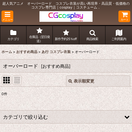
超人気アニメ オーバーロード コスプレ衣装が高い再現率・高品質・低価格の
コスプレ専門店｜cosplay｜コスチューム．
メニュー
カート
在庫品（翌日発
カテゴリ
新作予約25％off
商品検索
ご利用案内
送）
ホーム
>
おすすめ商品
>
あ行 コスプレ衣装
>
オーバーロード
オーバーロード
[
おすすめ商品
]
表示順変更
閉じる
0
件
表示数
:
並び順
:
カテゴリで絞り込む
絞り込む