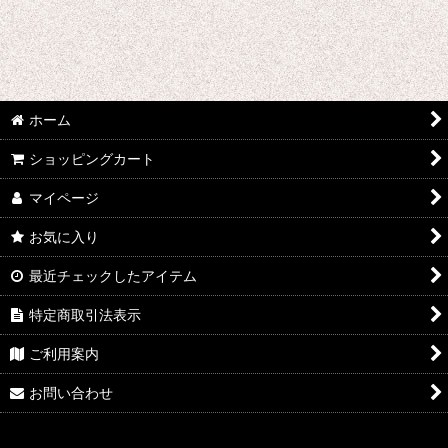
あ行 コスプレ衣装 (全商品)
ウマ娘プリティーダービー
あんさんぶるスターズ
ホーム
IdentityV
ショッピングカート
アズールレーン
マイページ
王様ランキング
お気に入り
イケメン戦国 時をかける恋
最近チェックしたアイテム
イケメン革命 アリスと恋の魔法
特定商取引法表示
イケメンヴァンパイア
ご利用案内
A3!(エースリー)
お問い合わせ
俺を好きなのはお前だけかよ