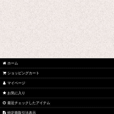
ウマ娘プリティーダービー
あんさんぶるスターズ
IdentityV
アズールレーン
王様ランキング
イケメン戦国 時をかける恋
ホーム
イケメン革命 アリスと恋の魔法
ショッピングカート
イケメンヴァンパイア
マイページ
A3!(エースリー)
お気に入り
俺を好きなのはお前だけかよ
最近チェックしたアイテム
ヴァイオレット・エヴァーガーデン
特定商取引法表示