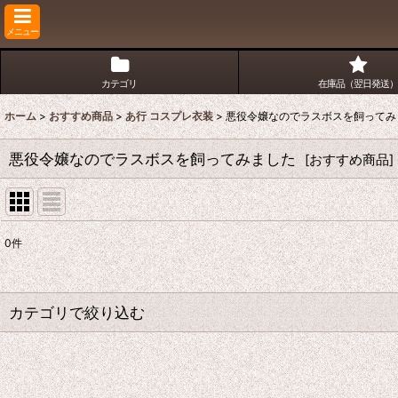
メニュー
カテゴリ
在庫品（翌日発送）
ホーム
>
おすすめ商品
>
あ行 コスプレ衣装
>
悪役令嬢なのでラスボスを飼ってみ
悪役令嬢なのでラスボスを飼ってみました
[
おすすめ商品
]
0
件
表示数
:
並び順
:
カテゴリで絞り込む
あ行 コスプレ衣装 (全商品)