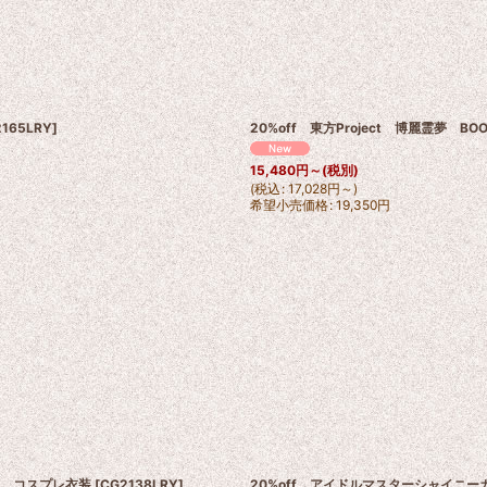
165LRY
]
20%off 東方Project 博麗霊夢 
15,480
円
～
(税別)
(
税込
:
17,028
円
～
)
希望小売価格
:
19,350
円
ボ コスプレ衣装
[
CG2138LRY
]
20%off アイドルマスターシャイニ