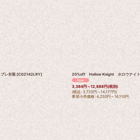
スプレ衣装
[
CG2142LRY
]
20%off Hollow Knight ホロ
3,384
円
～12,888
円
(税別)
(
税込
:
3,723
円
～14,177
円
)
希望小売価格
:
4,230
円
～16,110
円