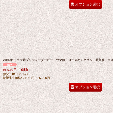
オプション選択
20%off ウマ娘プリティーダービー ウマ娘 ローズキングダム 勝負服 コ
16,920
円
～
(税別)
(
税込
:
18,612
円
～
)
希望小売価格
:
21,150
円
～25,200
円
オプション選択