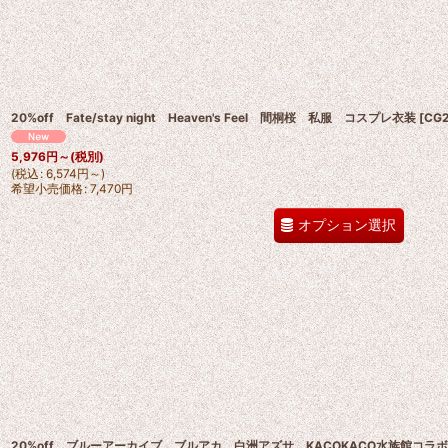
20%off Fate/stay night Heaven's Feel 間桐桜 私服 コスプレ衣装
[
CG2
5,976
円
～
(税別)
(
税込
:
6,574
円
～
)
希望小売価格
:
7,470
円
オプション選択
20%off ブルーアーカイブ ブルアカ 白洲アズサ KACOKACO水族館コラ