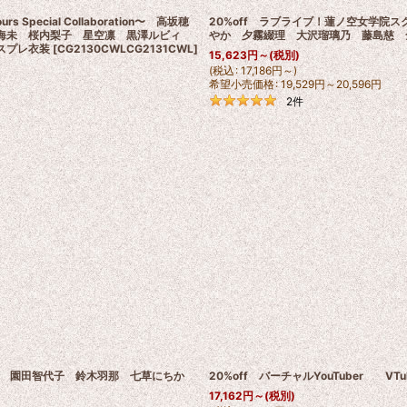
Special Collaboration〜 高坂穂
20%off ラブライブ！蓮ノ空女学院スク
田海未 桜内梨子 星空凛 黒澤ルビィ
やか 夕霧綴理 大沢瑠璃乃 藤島慈 
スプレ衣装
[
CG2130CWLCG2131CWL
]
15,623
円
～
(税別)
(
税込
:
17,186
円
～
)
希望小売価格
:
19,529
円
～20,596
円
2
件
黛冬優子 園田智代子 鈴木羽那 七草にちか
20%off バーチャルYouTuber 
17,162
円
～
(税別)