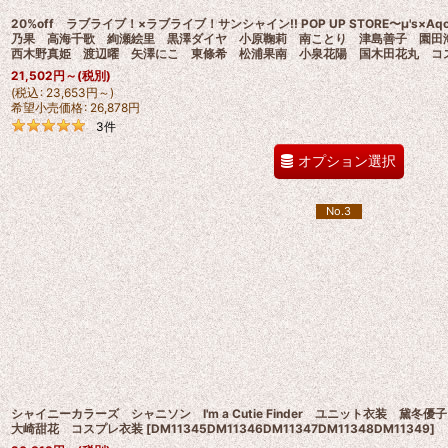
20%off ラブライブ！×ラブライブ！サンシャイン!! POP UP STORE〜μ's×Aqours 
乃果 高海千歌 絢瀬絵里 黒澤ダイヤ 小原鞠莉 南ことり 津島善子 園
西木野真姫 渡辺曜 矢澤にこ 東條希 松浦果南 小泉花陽 国木田花丸 コ
21,502
円
～
(税別)
(
税込
:
23,653
円
～
)
希望小売価格
:
26,878
円
3
件
オプション選択
No.3
シャイニーカラーズ シャニソン I'm a Cutie Finder ユニット衣装 
大崎甜花 コスプレ衣装
[
DM11345DM11346DM11347DM11348DM11349
]