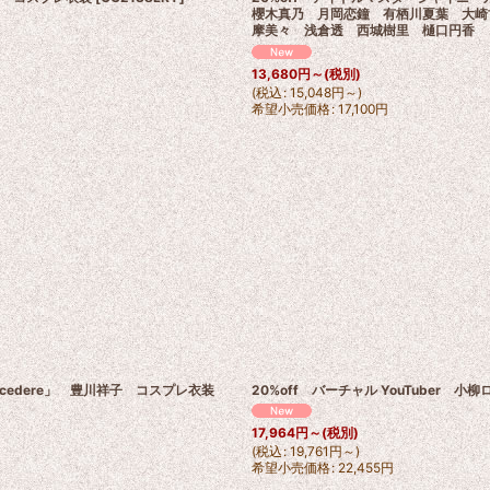
櫻木真乃 月岡恋鐘 有栖川夏葉 大崎
摩美々 浅倉透 西城樹里 樋口円香 
13,680
円
～
(税別)
(
税込
:
15,048
円
～
)
希望小売価格
:
17,100
円
us Procedere」 豊川祥子 コスプレ衣装
20%off バーチャル YouTuber
17,964
円
～
(税別)
(
税込
:
19,761
円
～
)
希望小売価格
:
22,455
円