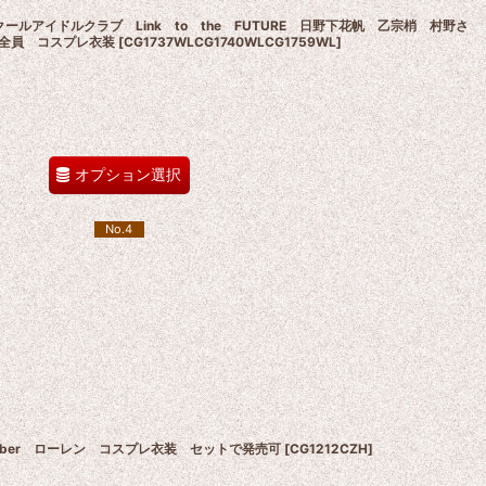
ールアイドルクラブ Link to the FUTURE 日野下花帆 乙宗梢 村野さ
全員 コスプレ衣装
[
CG1737WLCG1740WLCG1759WL
]
オプション選択
No.4
VTuber ローレン コスプレ衣装 セットで発売可
[
CG1212CZH
]