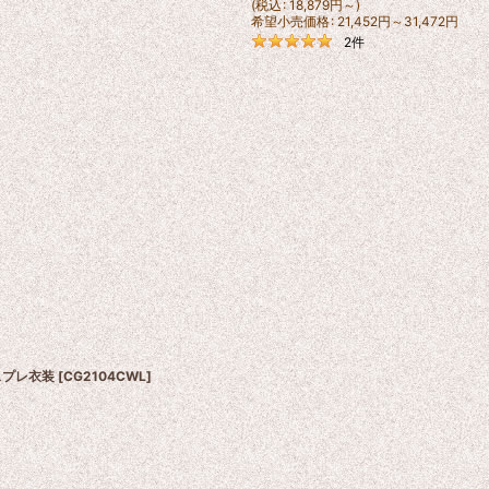
(
税込
:
18,879
円
～
)
希望小売価格
:
21,452
円
～31,472
円
2
件
スプレ衣装
[
CG2104CWL
]