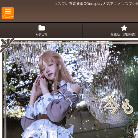
コスプレ衣装通販CGcosplay人気アニメコス
メニュー
カテゴリ
在庫品（翌日発送）