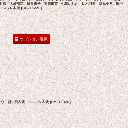
甘奈 大崎甜花 黛冬優子 市川雛菜 七草にちか 鈴木羽那 福丸小糸 田中
コスプレ衣装
[
CG2152ZS
]
オプション選択
 小柳ロウ 誕生日衣装 コスプレ衣装
[
CY2129ZS
]