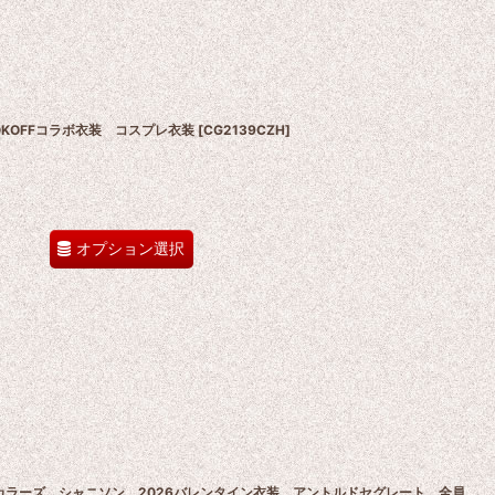
BOOKOFFコラボ衣装 コスプレ衣装
[
CG2139CZH
]
オプション選択
ーカラーズ シャニソン 2026バレンタイン衣装 アントルドセグレート 全員