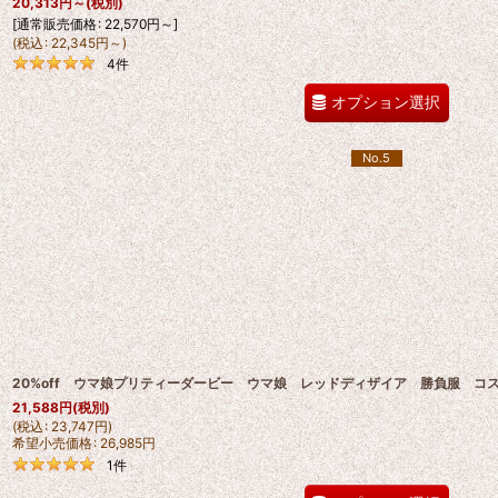
20,313
円
～
(税別)
[
通常販売価格
:
22,570
円
～
]
(
税込
:
22,345
円
～
)
4
件
オプション選択
No.5
20%off ウマ娘プリティーダービー ウマ娘 レッドディザイア 勝負服 コ
21,588
円
(税別)
(
税込
:
23,747
円
)
希望小売価格
:
26,985
円
1
件