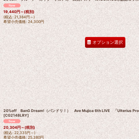
19,440
円
～
(税別)
(
税込
:
21,384
円
～
)
希望小売価格
:
24,300
円
オプション選択
20%off BanG Dream!（バンドリ！） Ave Mujica 6th LIVE 「Ulteri
[
CG2148LRY
]
20,304
円
～
(税別)
(
税込
:
22,335
円
～
)
希望小売価格
:
25,380
円