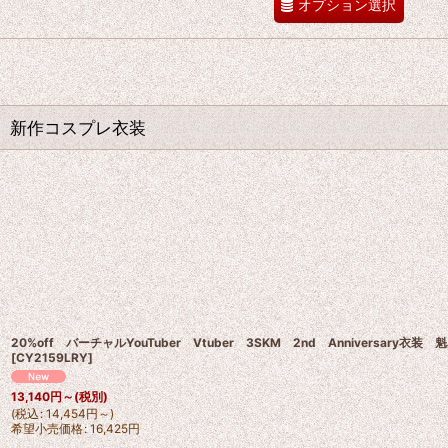
オプション選択
新作コスプレ衣装
20%off バーチャルYouTuber Vtuber 3SKM 2nd Anniversary衣装
[
CY2159LRY
]
13,140
円
～
(税別)
(
税込
:
14,454
円
～
)
希望小売価格
:
16,425
円