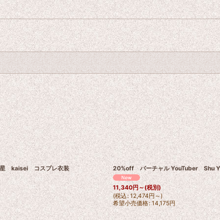
 魁星 kaisei コスプレ衣装
20%off バーチャル YouTuber Sh
11,340
円
～
(税別)
(
税込
:
12,474
円
～
)
希望小売価格
:
14,175
円