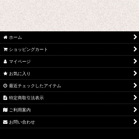
あ行 コスプレ衣装 (全商品)
ウマ娘プリティーダービー
あんさんぶるスターズ
ホーム
IdentityV
ショッピングカート
アズールレーン
マイページ
王様ランキング
お気に入り
イケメン戦国 時をかける恋
最近チェックしたアイテム
イケメン革命 アリスと恋の魔法
特定商取引法表示
イケメンヴァンパイア
ご利用案内
A3!(エースリー)
お問い合わせ
俺を好きなのはお前だけかよ