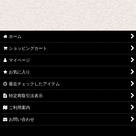
ウマ娘プリティーダービー
あんさんぶるスターズ
IdentityV
ホーム
アズールレーン
ショッピングカート
王様ランキング
マイページ
イケメン戦国 時をかける恋
お気に入り
イケメン革命 アリスと恋の魔法
最近チェックしたアイテム
特定商取引法表示
イケメンヴァンパイア
ご利用案内
A3!(エースリー)
お問い合わせ
俺を好きなのはお前だけかよ
ヴァイオレット・エヴァーガーデン