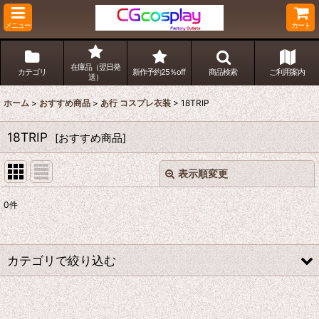
メニュー
カート
在庫品（翌日発
カテゴリ
新作予約25％off
商品検索
ご利用案内
送）
ホーム
>
おすすめ商品
>
あ行 コスプレ衣装
>
18TRIP
18TRIP
[
おすすめ商品
]
表示順変更
閉じる
0
件
表示数
:
並び順
:
カテゴリで絞り込む
絞り込む
あ行 コスプレ衣装 (全商品)