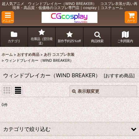
超人気アニメ ウィンドブレイカー（WIND BREAKER） コスプレ衣装が高い再
現率・高品質・低価格のコスプレ専門店｜cosplay｜コスチューム．
メニュー
カート
在庫品（翌日発
カテゴリ
新作予約25％off
商品検索
ご利用案内
送）
ホーム
>
おすすめ商品
>
あ行 コスプレ衣装
>
ウィンドブレイカー（WIND BREAKER）
ウィンドブレイカー（WIND BREAKER）
[
おすすめ商品
]
表示順変更
閉じる
0
件
表示数
:
並び順
:
カテゴリで絞り込む