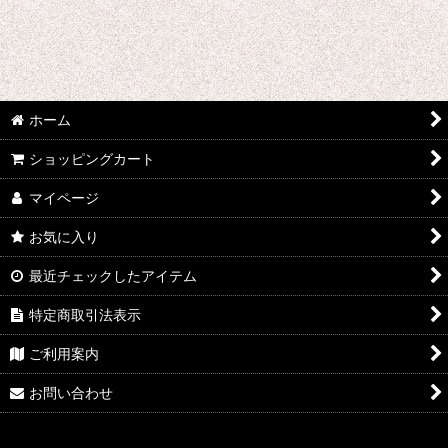
絞り込む
あ行 コスプレ衣装 (全商品)
ウマ娘プリティーダービー
あんさんぶるスターズ
ホーム
IdentityV
ショッピングカート
アズールレーン
マイページ
お気に入り
王様ランキング
最近チェックしたアイテム
イケメン戦国 時をかける恋
特定商取引法表示
イケメン革命 アリスと恋の魔法
ご利用案内
イケメンヴァンパイア
お問い合わせ
A3!(エースリー)