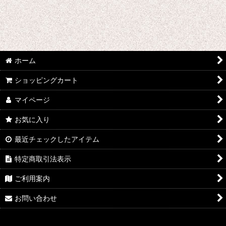
ウマ娘プリティーダービー
あんさんぶるスターズ
IdentityV
ホーム
アズールレーン
ショッピングカート
王様ランキング
マイページ
イケメン戦国 時をかける恋
お気に入り
イケメン革命 アリスと恋の魔法
最近チェックしたアイテム
特定商取引法表示
イケメンヴァンパイア
ご利用案内
A3!(エースリー)
お問い合わせ
俺を好きなのはお前だけかよ
ヴァイオレット・エヴァーガーデン