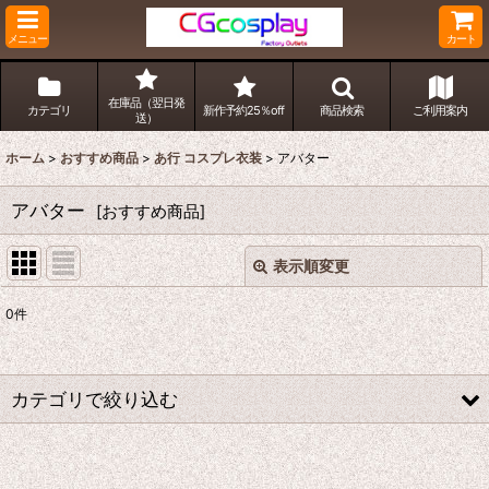
メニュー
カート
在庫品（翌日発
カテゴリ
新作予約25％off
商品検索
ご利用案内
送）
ホーム
>
おすすめ商品
>
あ行 コスプレ衣装
>
アバター
アバター
[
おすすめ商品
]
表示順変更
閉じる
0
件
表示数
:
並び順
:
カテゴリで絞り込む
絞り込む
あ行 コスプレ衣装 (全商品)