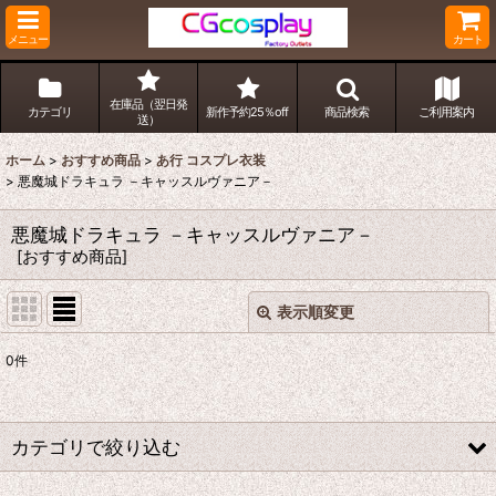
メニュー
カート
在庫品（翌日発
カテゴリ
新作予約25％off
商品検索
ご利用案内
送）
ホーム
>
おすすめ商品
>
あ行 コスプレ衣装
>
悪魔城ドラキュラ －キャッスルヴァニア－
悪魔城ドラキュラ －キャッスルヴァニア－
[
おすすめ商品
]
表示順変更
閉じる
0
件
表示数
:
並び順
:
カテゴリで絞り込む
絞り込む