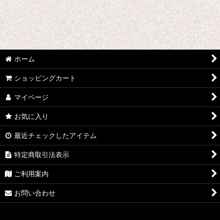
あ行 コスプレ衣装 (全商品)
ウマ娘プリティーダービー
あんさんぶるスターズ
ホーム
IdentityV
ショッピングカート
アズールレーン
マイページ
王様ランキング
お気に入り
イケメン戦国 時をかける恋
最近チェックしたアイテム
イケメン革命 アリスと恋の魔法
特定商取引法表示
ご利用案内
イケメンヴァンパイア
お問い合わせ
A3!(エースリー)
俺を好きなのはお前だけかよ