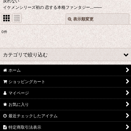
戻れない
イケメンシリーズ初の 恋する本格ファンタジー…――
表示順変更
閉じる
0
件
表示数
:
並び順
:
カテゴリで絞り込む
絞り込む
ホーム
あ行 コスプレ衣装 (全商品)
ショッピングカート
ウマ娘プリティーダービー
マイページ
あんさんぶるスターズ
お気に入り
IdentityV
最近チェックしたアイテム
アズールレーン
特定商取引法表示