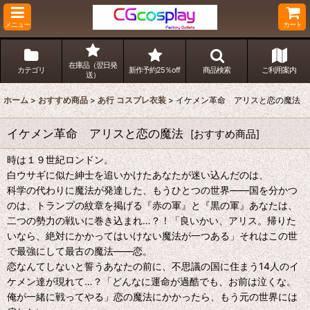
メニュー
カート
在庫品（翌日発
カテゴリ
新作予約25％off
商品検索
ご利用案内
送）
ホーム
>
おすすめ商品
>
あ行 コスプレ衣装
>
イケメン革命 アリスと恋の魔法
イケメン革命 アリスと恋の魔法
[
おすすめ商品
]
時は１９世紀ロンドン。
白ウサギに似た紳士を追いかけたあなたが迷い込んだのは、
科学の代わりに魔法が発達した、もうひとつの世界――国を分かつ
のは、トランプの紋章を掲げる『赤の軍』と『黒の軍』あなたは、
二つの勢力の戦いに巻き込まれ…？！「良いかい、アリス。帰りた
いなら、絶対にかかってはいけない魔法が一つある」それはこの世
で最強にして最古の魔法――恋。
恋なんてしないと誓うあなたの前に、不思議の国に住まう14人のイ
ケメン達が現れて…？「どんなに運命が過酷でも、お前は泣くな。
俺が一緒に戦ってやる」恋の魔法にかかったら、もう元の世界には