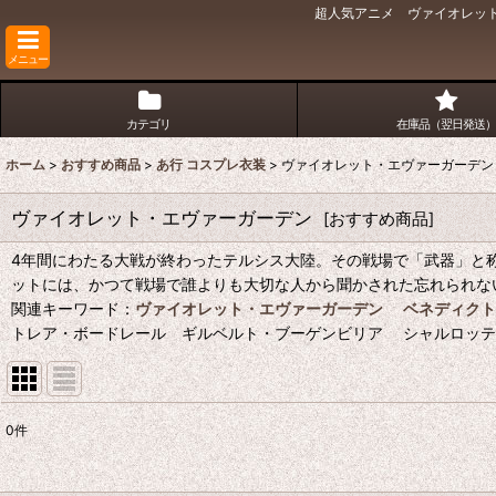
超人気アニメ ヴァイオレット
メニュー
カテゴリ
在庫品（翌日発送）
ホーム
>
おすすめ商品
>
あ行 コスプレ衣装
>
ヴァイオレット・エヴァーガーデン
ヴァイオレット・エヴァーガーデン
[
おすすめ商品
]
4年間にわたる大戦が終わったテルシス大陸。その戦場で「武器」と
ットには、かつて戦場で誰よりも大切な人から聞かされた忘れられな
関連キーワード：
ヴァイオレット・エヴァーガーデン
ベネディクト
トレア・ボードレール ギルベルト・ブーゲンビリア シャルロッ
0
件
表示数
: