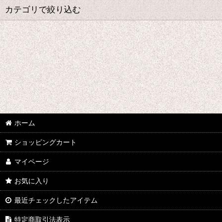
並び順
:
カテゴリで絞り込む
あ行 コスプレ衣装 (全商品)
ウマ娘プリティーダービー
あんさんぶるスターズ
IdentityV
アズールレーン
ホーム
ショッピングカート
王様ランキング
マイページ
イケメン戦国 時をかける恋
お気に入り
イケメン革命 アリスと恋の魔法
最近チェックしたアイテム
イケメンヴァンパイア
特定商取引法表示