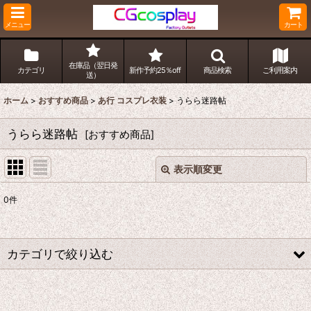
メニュー
カート
在庫品（翌日発
カテゴリ
新作予約25％off
商品検索
ご利用案内
送）
ホーム
>
おすすめ商品
>
あ行 コスプレ衣装
>
うらら迷路帖
うらら迷路帖
[
おすすめ商品
]
表示順変更
閉じる
0
件
表示数
:
並び順
:
カテゴリで絞り込む
絞り込む
あ行 コスプレ衣装 (全商品)