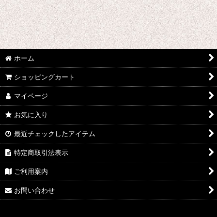
ウマ娘プリティーダービー
あんさんぶるスターズ
IdentityV
ホーム
アズールレーン
ショッピングカート
王様ランキング
マイページ
イケメン戦国 時をかける恋
お気に入り
イケメン革命 アリスと恋の魔法
最近チェックしたアイテム
特定商取引法表示
イケメンヴァンパイア
ご利用案内
A3!(エースリー)
お問い合わせ
俺を好きなのはお前だけかよ
ヴァイオレット・エヴァーガーデン