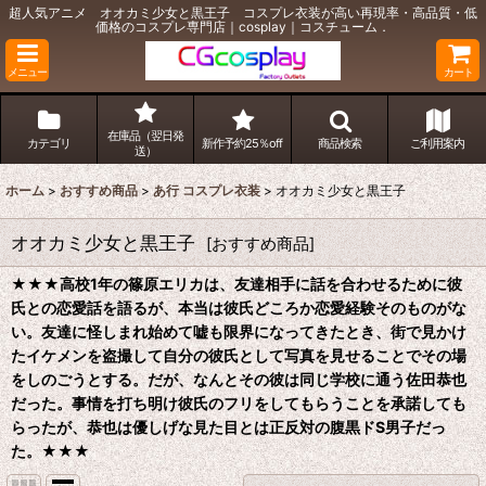
超人気アニメ オオカミ少女と黒王子 コスプレ衣装が高い再現率・高品質・低
価格のコスプレ専門店｜cosplay｜コスチューム．
メニュー
カート
在庫品（翌日発
カテゴリ
新作予約25％off
商品検索
ご利用案内
送）
ホーム
>
おすすめ商品
>
あ行 コスプレ衣装
>
オオカミ少女と黒王子
オオカミ少女と黒王子
[
おすすめ商品
]
★★★
高校1年の篠原エリカは、友達相手に話を合わせるために彼
氏との恋愛話を語るが、本当は彼氏どころか恋愛経験そのものがな
い。友達に怪しまれ始めて嘘も限界になってきたとき、街で見かけ
たイケメンを盗撮して自分の彼氏として写真を見せることでその場
をしのごうとする。だが、なんとその彼は同じ学校に通う佐田恭也
だった。事情を打ち明け彼氏のフリをしてもらうことを承諾しても
らったが、恭也は優しげな見た目とは正反対の腹黒ドS男子だっ
た。
★★★