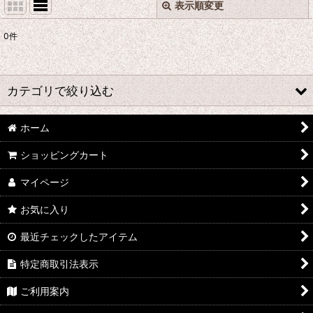
表示順変更
閉じる
0
件
表示数
:
並び順
:
カテゴリで絞り込む
絞り込む
ホーム
あ行 コスプレ衣装 (全商品)
ショッピングカート
ウマ娘プリティーダービー
マイページ
あんさんぶるスターズ
お気に入り
IdentityV
最近チェックしたアイテム
アズールレーン
特定商取引法表示
王様ランキング
ご利用案内
イケメン戦国 時をかける恋