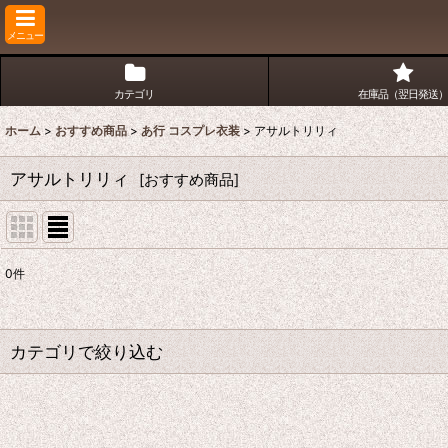
メニュー
カテゴリ
在庫品（翌日発送）
ホーム
>
おすすめ商品
>
あ行 コスプレ衣装
>
アサルトリリィ
アサルトリリィ
[
おすすめ商品
]
0
件
表示数
:
並び順
:
カテゴリで絞り込む
あ行 コスプレ衣装 (全商品)