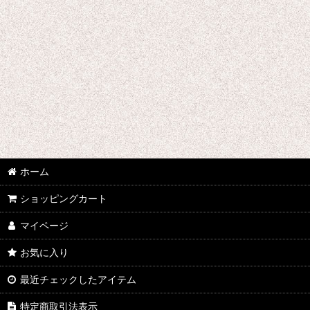
ウマ娘プリティーダービー
あんさんぶるスターズ
IdentityV
アズールレーン
王様ランキング
イケメン戦国 時をかける恋
ホーム
イケメン革命 アリスと恋の魔法
ショッピングカート
イケメンヴァンパイア
マイページ
A3!(エースリー)
お気に入り
俺を好きなのはお前だけかよ
最近チェックしたアイテム
ヴァイオレット・エヴァーガーデン
特定商取引法表示