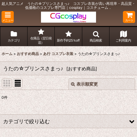
超人気アニメ うたの☆プリンスさまっ♪ コスプレ衣装が高い再現率・高品質・
低価格のコスプレ専門店｜cosplay｜コスチューム．
メニュー
カート
在庫品（翌日発
カテゴリ
新作予約25％off
商品検索
ご利用案内
送）
ホーム
>
おすすめ商品
>
あ行 コスプレ衣装
>
うたの☆プリンスさまっ♪
うたの☆プリンスさまっ♪
[
おすすめ商品
]
表示順変更
閉じる
0
件
表示数
:
並び順
:
カテゴリで絞り込む
絞り込む