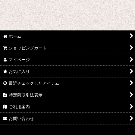
あ行 コスプレ衣装 (全商品)
ウマ娘プリティーダービー
あんさんぶるスターズ
ホーム
IdentityV
ショッピングカート
アズールレーン
マイページ
王様ランキング
お気に入り
イケメン戦国 時をかける恋
最近チェックしたアイテム
イケメン革命 アリスと恋の魔法
特定商取引法表示
イケメンヴァンパイア
ご利用案内
A3!(エースリー)
お問い合わせ
俺を好きなのはお前だけかよ