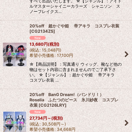
すべて出品いたします。 ☆【ジャンル】：アイド
ルマスターシャイニーカラーズ シャニソン ス
ノーフレイクス…
20%off 超かぐや姫 帝アキラ コスプレ衣装
[
CG2134ZS
]
13,680
円
(税別)
(
税込
:
15,048
円
)
希望小売価格
:
17,100
円
☆【商品説明】：写真通り ウィッグ、靴など他の
物はセット内容に含まれませんのでご了承下さ
い。 ☆【ジャンル】：超かぐや姫 帝アキラ
コスプレ衣装 …
20%off BanG Dream!（バンドリ！）
Roselia ふたつのピース 氷川紗夜 コスプレ
衣装
[
CG2126LRY
]
27,734
円
～
(税別)
(
税込
:
30,508
円
～
)
希望小売価格
:
34,668
円