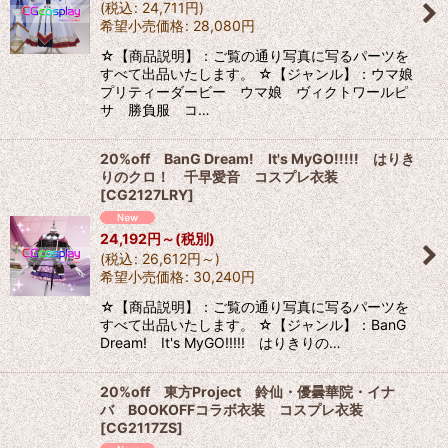
(
税込
:
24,711
円
)
希望小売価格
:
28,080
円
☆【商品説明】：ご覧の通り写真に写るパーツを
すべて出品いたします。 ☆【ジャンル】：ウマ娘
プリティーダービー ウマ娘 ヴィクトワールピ
サ 勝負服 コ…
20%off BanG Dream! It's MyGO!!!!! はりき
りのクロ！ 千早愛音 コスプレ衣装
[
CG2127LRY
]
24,192
円
～
(税別)
(
税込
:
26,612
円
～
)
希望小売価格
:
30,240
円
☆【商品説明】：ご覧の通り写真に写るパーツを
すべて出品いたします。 ☆【ジャンル】：BanG
Dream! It's MyGO!!!!! はりきりの…
20%off 東方Project 鈴仙・優曇華院・イナ
バ BOOKOFFコラボ衣装 コスプレ衣装
[
CG2117ZS
]