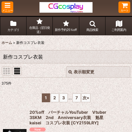
メニュー
カート
在庫品（翌日発
カテゴリ
新作予約25％off
商品検索
ご利用案内
送）
ホーム
>
新作コスプレ衣装
新作コスプレ衣装
表示順変更
閉じる
375
件
表示数
:
1
2
3
...
7
次
»
並び順
:
20%off バーチャルYouTuber Vtuber
3SKM 2nd Anniversary衣装 魁星
絞り込む
kaisei コスプレ衣装
[
CY2159LRY
]