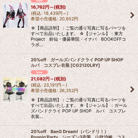
16,762
円
～
(税別)
(
税込
:
18,439
円
～
)
希望小売価格
:
20,952
円
☆【商品説明】：ご覧の通り写真に写るパーツを
すべて出品いたします。 ☆【ジャンル】：東方
Project 鈴仙・優曇華院・イナバ BOOKOFFコ
ラボ…
20%off ガールズバンドクライ POP UP SHOP
ルパ コスプレ衣装
[
CG2120LRY
]
21,082
円
～
(税別)
(
税込
:
23,191
円
～
)
希望小売価格
:
26,352
円
☆【商品説明】：ご覧の通り写真に写るパーツを
すべて出品いたします。 ☆【ジャンル】：ガール
ズバンドクライ POP UP SHOP ルパ コスプレ
衣装…
20%off BanG Dream!（バンドリ！）
Poppin'Party シーズン3衣装 山吹沙綾 コス