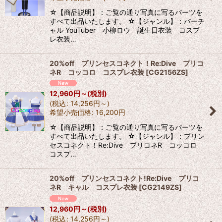
☆【商品説明】：ご覧の通り写真に写るパーツを
すべて出品いたします。 ☆【ジャンル】：バーチ
ャル YouTuber 小柳ロウ 誕生日衣装 コスプ
レ衣装…
20%off プリンセスコネクト！Re:Dive プリコ
ネR コッコロ コスプレ衣装
[
CG2156ZS
]
12,960
円
～
(税別)
(
税込
:
14,256
円
～
)
希望小売価格
:
16,200
円
☆【商品説明】：ご覧の通り写真に写るパーツを
すべて出品いたします。 ☆【ジャンル】：プリン
セスコネクト！Re:Dive プリコネR コッコロ
コスプ…
20%off プリンセスコネクト!Re:Dive プリコ
ネR キャル コスプレ衣装
[
CG2149ZS
]
12,960
円
～
(税別)
(
税込
:
14,256
円
～
)