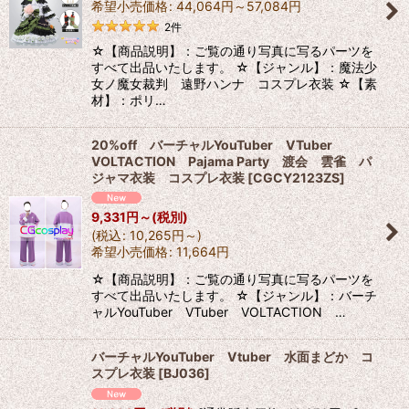
希望小売価格
:
44,064
円
～57,084
円
2
件
☆【商品説明】：ご覧の通り写真に写るパーツを
すべて出品いたします。 ☆【ジャンル】：魔法少
女ノ魔女裁判 遠野ハンナ コスプレ衣装 ☆【素
材】：ポリ…
20%off バーチャルYouTuber VTuber
VOLTACTION Pajama Party 渡会 雲雀 パ
ジャマ衣装 コスプレ衣装
[
CGCY2123ZS
]
9,331
円
～
(税別)
(
税込
:
10,265
円
～
)
希望小売価格
:
11,664
円
☆【商品説明】：ご覧の通り写真に写るパーツを
すべて出品いたします。 ☆【ジャンル】：バーチ
ャルYouTuber VTuber VOLTACTION …
バーチャルYouTuber Vtuber 水面まどか コ
スプレ衣装
[
BJ036
]