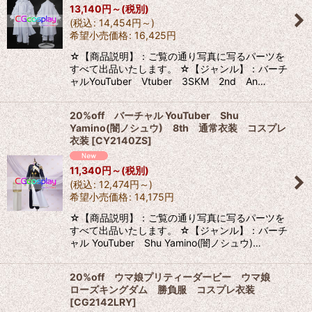
13,140
円
～
(税別)
(
税込
:
14,454
円
～
)
希望小売価格
:
16,425
円
☆【商品説明】：ご覧の通り写真に写るパーツを
すべて出品いたします。 ☆【ジャンル】：バーチ
ャルYouTuber Vtuber 3SKM 2nd An…
20%off バーチャル YouTuber Shu
Yamino(闇ノシュウ) 8th 通常衣装 コスプレ
衣装
[
CY2140ZS
]
11,340
円
～
(税別)
(
税込
:
12,474
円
～
)
希望小売価格
:
14,175
円
☆【商品説明】：ご覧の通り写真に写るパーツを
すべて出品いたします。 ☆【ジャンル】：バーチ
ャル YouTuber Shu Yamino(闇ノシュウ)…
20%off ウマ娘プリティーダービー ウマ娘
ローズキングダム 勝負服 コスプレ衣装
[
CG2142LRY
]