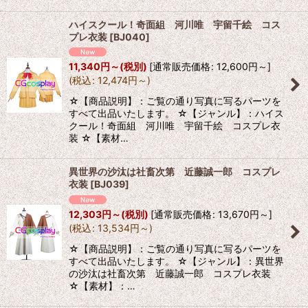
ハイスクール！奇面組 河川唯 宇留千絵 コス
プレ衣装
[
BJ040
]
11,340
円
～
(税別)
[
通常販売価格
:
12,600
円
～
]
(
税込
:
12,474
円
～
)
☆【商品説明】：ご覧の通り写真に写るパーツを
すべて出品いたします。 ☆【ジャンル】：ハイス
クール！奇面組 河川唯 宇留千絵 コスプレ衣
装 ☆【素材…
異世界の沙汰は社畜次第 近藤誠一郎 コスプレ
衣装
[
BJ039
]
12,303
円
～
(税別)
[
通常販売価格
:
13,670
円
～
]
(
税込
:
13,534
円
～
)
☆【商品説明】：ご覧の通り写真に写るパーツを
すべて出品いたします。 ☆【ジャンル】：異世界
の沙汰は社畜次第 近藤誠一郎 コスプレ衣装
☆【素材】：…