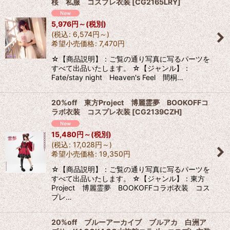
桜 私服 コスプレ衣装
[
CG2165LRY
]
5,976
円
～
(税別)
(
税込
:
6,574
円
～
)
希望小売価格
:
7,470
円
☆【商品説明】：ご覧の通り写真に写るパーツを
すべて出品いたします。 ☆【ジャンル】：
Fate/stay night Heaven's Feel 間桐…
20%off 東方Project 博麗霊夢 BOOKOFFコ
ラボ衣装 コスプレ衣装
[
CG2139CZH
]
15,480
円
～
(税別)
(
税込
:
17,028
円
～
)
希望小売価格
:
19,350
円
☆【商品説明】：ご覧の通り写真に写るパーツを
すべて出品いたします。 ☆【ジャンル】：東方
Project 博麗霊夢 BOOKOFFコラボ衣装 コス
プレ…
20%off ブルーアーカイブ ブルアカ 白洲ア