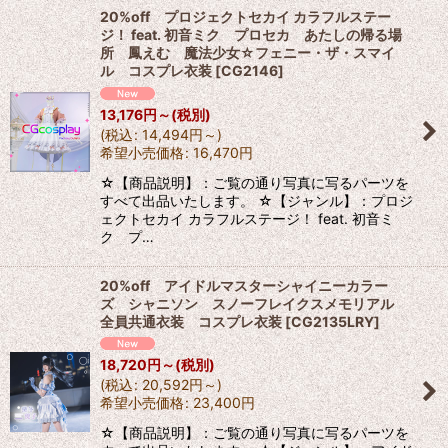
20%off プロジェクトセカイ カラフルステー
ジ！ feat. 初音ミク プロセカ あたしの帰る場
所 鳳えむ 魔法少女☆フェニー・ザ・スマイ
ル コスプレ衣装
[
CG2146
]
13,176
円
～
(税別)
(
税込
:
14,494
円
～
)
希望小売価格
:
16,470
円
☆【商品説明】：ご覧の通り写真に写るパーツを
すべて出品いたします。 ☆【ジャンル】：プロジ
ェクトセカイ カラフルステージ！ feat. 初音ミ
ク プ…
20%off アイドルマスターシャイニーカラー
ズ シャニソン スノーフレイクスメモリアル
全員共通衣装 コスプレ衣装
[
CG2135LRY
]
18,720
円
～
(税別)
(
税込
:
20,592
円
～
)
希望小売価格
:
23,400
円
☆【商品説明】：ご覧の通り写真に写るパーツを