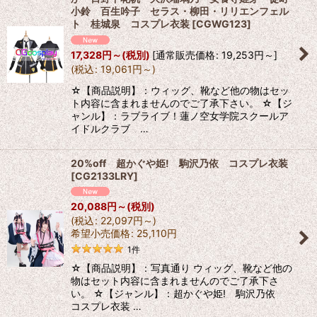
小鈴 百生吟子 セラス・柳田・リリエンフェル
ト 桂城泉 コスプレ衣装
[
CGWG123
]
17,328
円
～
(税別)
[
通常販売価格
:
19,253
円
～
]
(
税込
:
19,061
円
～
)
☆【商品説明】：ウィッグ、靴など他の物はセッ
ト内容に含まれませんのでご了承下さい。 ☆【ジ
ャンル】：ラブライブ！蓮ノ空女学院スクールア
イドルクラブ …
20%off 超かぐや姫! 駒沢乃依 コスプレ衣装
[
CG2133LRY
]
20,088
円
～
(税別)
(
税込
:
22,097
円
～
)
希望小売価格
:
25,110
円
1
件
☆【商品説明】：写真通り ウィッグ、靴など他の
物はセット内容に含まれませんのでご了承下さ
い。 ☆【ジャンル】：超かぐや姫! 駒沢乃依
コスプレ衣装 …