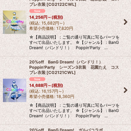
プレ衣装
[
CG2122CWL
]
14,256
円
～
(税別)
(
税込
:
15,682
円
～
)
希望小売価格
:
17,820
円
☆【商品説明】：ご覧の通り写真に写るパーツを
すべて出品いたします。 ☆【ジャンル】：BanG
Dream!（バンドリ！） Poppin'Party …
20%off BanG Dream!（バンドリ！）
Poppin'Party シーズン3衣装 花園たえ コス
プレ衣装
[
CG2121CWL
]
14,688
円
～
(税別)
(
税込
:
16,157
円
～
)
希望小売価格
:
18,360
円
☆【商品説明】：ご覧の通り写真に写るパーツを
すべて出品いたします。 ☆【ジャンル】：BanG
Dream!（バンドリ！） Poppin'Party …
20%off BanG Dream! ガルパコラボ