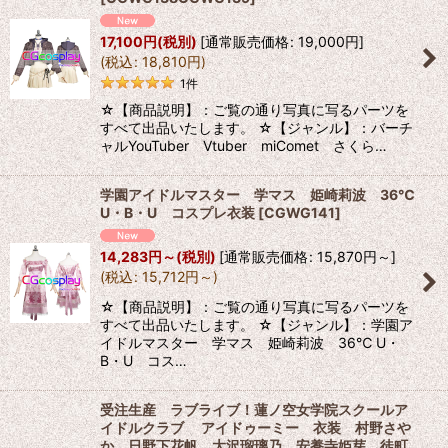
17,100
円
(税別)
[
通常販売価格
:
19,000
円
]
(
税込
:
18,810
円
)
1
件
☆【商品説明】：ご覧の通り写真に写るパーツを
すべて出品いたします。 ☆【ジャンル】：バーチ
ャルYouTuber Vtuber miComet さくら…
学園アイドルマスター 学マス 姫崎莉波 36℃
U・B・U コスプレ衣装
[
CGWG141
]
14,283
円
～
(税別)
[
通常販売価格
:
15,870
円
～
]
(
税込
:
15,712
円
～
)
☆【商品説明】：ご覧の通り写真に写るパーツを
すべて出品いたします。 ☆【ジャンル】：学園ア
イドルマスター 学マス 姫崎莉波 36℃ U・
B・U コス…
受注生産 ラブライブ！蓮ノ空女学院スクールア
イドルクラブ アイドゥーミー 衣装 村野さや
か 日野下花帆 大沢瑠璃乃 安養寺姫芽 徒町