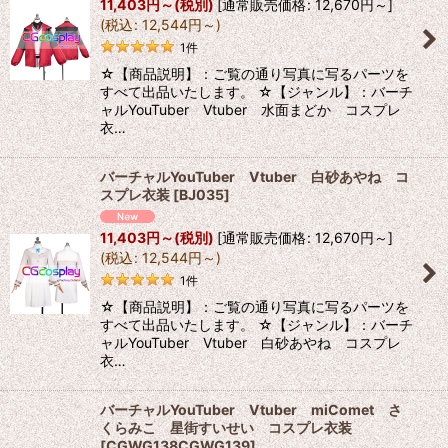
11,403
円
～
(税別)
[
通常販売価格
:
12,670
円
～
]
(
税込
:
12,544
円
～
)
1
件
☆【商品説明】：ご覧の通り写真に写るパーツを
すべて出品いたします。 ☆【ジャンル】：バーチ
ャルYouTuber Vtuber 水面まどか コスプレ
衣…
バーチャルYouTuber Vtuber 白砂あやね コ
スプレ衣装
[
BJ035
]
11,403
円
～
(税別)
[
通常販売価格
:
12,670
円
～
]
(
税込
:
12,544
円
～
)
1
件
☆【商品説明】：ご覧の通り写真に写るパーツを
すべて出品いたします。 ☆【ジャンル】：バーチ
ャルYouTuber Vtuber 白砂あやね コスプレ
衣…
バーチャルYouTuber Vtuber miComet さ
くらみこ 星街すいせい コスプレ衣装
[
CGWG138CGWG139
]