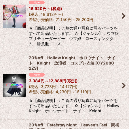
16,920
円
～
(税別)
(
税込
:
18,612
円
～
)
希望小売価格
:
21,150
円
～25,200
円
☆【商品説明】：ご覧の通り写真に写るパーツを
すべて出品いたします。 ☆【ジャンル】：ウマ娘
プリティーダービー ウマ娘 ローズキングダ
ム 勝負服 コス…
20%off Hollow Knight ホロウナイト ナイ
ト Knight 放浪者 コスプレ衣装
[
CY2080-
2ZS
]
3,384
円
～12,888
円
(税別)
(
税込
:
3,723
円
～14,177
円
)
希望小売価格
:
4,230
円
～16,110
円
☆【商品説明】：ご覧の通り写真に写るパーツを
すべて出品いたします。 ☆【ジャンル】：Hollow
Knight ホロウナイト ナイト Knight …
20%off Fate/stay night Heaven's Feel 間桐