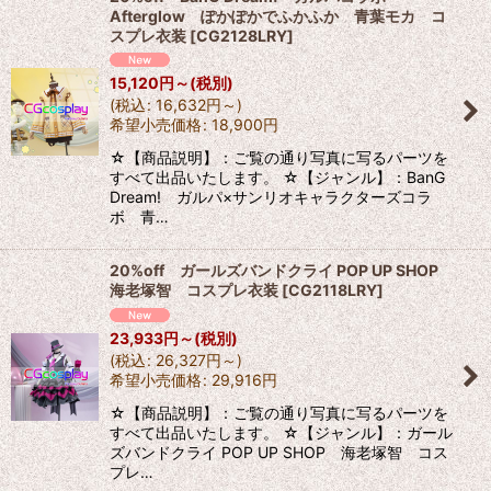
Afterglow ぽかぽかでふかふか 青葉モカ コ
スプレ衣装
[
CG2128LRY
]
15,120
円
～
(税別)
(
税込
:
16,632
円
～
)
希望小売価格
:
18,900
円
☆【商品説明】：ご覧の通り写真に写るパーツを
すべて出品いたします。 ☆【ジャンル】：BanG
Dream! ガルパ×サンリオキャラクターズコラ
ボ 青…
20%off ガールズバンドクライ POP UP SHOP
海老塚智 コスプレ衣装
[
CG2118LRY
]
23,933
円
～
(税別)
(
税込
:
26,327
円
～
)
希望小売価格
:
29,916
円
☆【商品説明】：ご覧の通り写真に写るパーツを
すべて出品いたします。 ☆【ジャンル】：ガール
ズバンドクライ POP UP SHOP 海老塚智 コス
プレ…