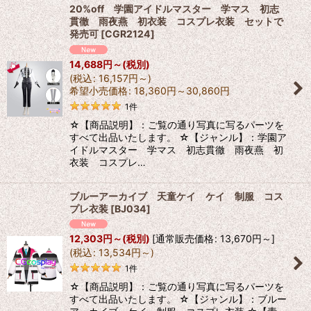
20%off 学園アイドルマスター 学マス 初志
貫徹 雨夜燕 初衣装 コスプレ衣装 セットで
発売可
[
CGR2124
]
14,688
円
～
(税別)
(
税込
:
16,157
円
～
)
希望小売価格
:
18,360
円
～30,860
円
1
件
☆【商品説明】：ご覧の通り写真に写るパーツを
すべて出品いたします。 ☆【ジャンル】：学園ア
イドルマスター 学マス 初志貫徹 雨夜燕 初
衣装 コスプレ…
ブルーアーカイブ 天童ケイ ケイ 制服 コス
プレ衣装
[
BJ034
]
12,303
円
～
(税別)
[
通常販売価格
:
13,670
円
～
]
(
税込
:
13,534
円
～
)
1
件
☆【商品説明】：ご覧の通り写真に写るパーツを
すべて出品いたします。 ☆【ジャンル】：ブルー