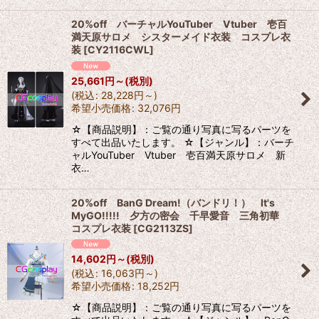
20%off バーチャルYouTuber Vtuber 壱百
満天原サロメ シスターメイド衣装 コスプレ衣
装
[
CY2116CWL
]
25,661
円
～
(税別)
(
税込
:
28,228
円
～
)
希望小売価格
:
32,076
円
☆【商品説明】：ご覧の通り写真に写るパーツを
すべて出品いたします。 ☆【ジャンル】：バーチ
ャルYouTuber Vtuber 壱百満天原サロメ 新
衣…
20%off BanG Dream!（バンドリ！） It's
MyGO!!!!! 夕方の密会 千早愛音 三角初華
コスプレ衣装
[
CG2113ZS
]
14,602
円
～
(税別)
(
税込
:
16,063
円
～
)
希望小売価格
:
18,252
円
☆【商品説明】：ご覧の通り写真に写るパーツを