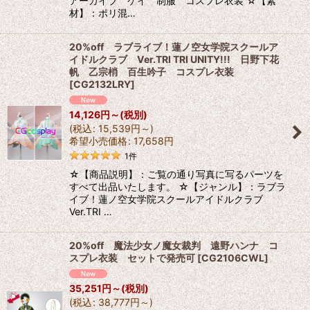
アーカイブ ケイ 制服 コスプレ衣装 ☆【素
材】：ポリ混…
20%off ラブライブ！蓮ノ空女学院スクールア
イドルクラブ Ver.TRI TRI UNITY!!! 日野下花
帆 乙宗梢 百生吟子 コスプレ衣装
[
CG2132LRY
]
14,126
円
～
(税別)
(
税込
:
15,539
円
～
)
希望小売価格
:
17,658
円
1
件
☆【商品説明】：ご覧の通り写真に写るパーツを
すべて出品いたします。 ☆【ジャンル】：ラブラ
イブ！蓮ノ空女学院スクールアイドルクラブ
Ver.TRI …
20%off 魔法少女ノ魔女裁判 遠野ハンナ コ
スプレ衣装 セットで発売可
[
CG2106CWL
]
35,251
円
～
(税別)
(
税込
:
38,777
円
～
)