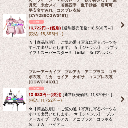
月恋 米女メイ 若菜四季 嵐千砂都 唐可可
平安名すみれ コスプレ衣装
[
ZYY286CGWG181
]
16,722
円
～
(税別)
[
通常販売価格
:
18,580
円
～
]
(
税込
:
18,395
円
～
)
☆【商品説明】：ご覧の通り写真に写るパーツを
すべて出品いたします。 ☆【ジャンル】：ラブラ
イブ！スーパースター!! Liella! 3rdアルバム
…
ブルーアーカイブ ブルアカ アニプラス コラ
ボ衣装 ミカ セイア ナギサ コスプレ衣装
[
CGWG146XL
]
10,683
円
～
(税別)
[
通常販売価格
:
11,870
円
～
]
(
税込
:
11,752
円
～
)
☆【商品説明】：ご覧の通り写真に写るパーツを
すべて出品いたします。 ☆【ジャンル】：ブルー
アーカイブ ブルアカ アニプラス コラボ衣
装 ミカ セイア…