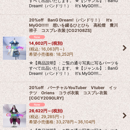
すべて出品いたします。 ☆【ジャンル】：BanG
Dream!（バンドリ！） It's MyGO!!!!…
20%off BanG Dream!（バンドリ！） It's
MyGO!!!!! 想いを綴るひとひら 高松燈 豊川
祥子 コスプレ衣装
[
CG2108ZS
]
14,602
円
～
(税別)
(
税込
:
16,063
円
～
)
希望小売価格
:
18,252
円
☆【商品説明】：ご覧の通り写真に写るパーツを
すべて出品いたします。 ☆【ジャンル】：BanG
Dream!（バンドリ！） It's MyGO!!!!…
20%off バーチャルYouTuber Vtuber イッ
テツ Oriens コラボ衣装 コスプレ衣装
[
CGCY2090LRY
]
26,622
円
～
(税別)
(
税込
:
29,285
円
～
)
希望小売価格
:
33,278
円
～36,104
円