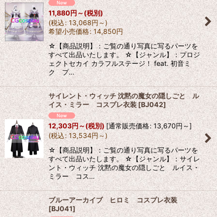
11,880
円
～
(税別)
(
税込
:
13,068
円
～
)
希望小売価格
:
14,850
円
☆【商品説明】：ご覧の通り写真に写るパーツを
すべて出品いたします。 ☆【ジャンル】：プロジ
ェクトセカイ カラフルステージ！ feat. 初音ミ
ク プ…
サイレント・ウィッチ 沈黙の魔女の隠しごと ル
イス・ミラー コスプレ衣装
[
BJ042
]
12,303
円
～
(税別)
[
通常販売価格
:
13,670
円
～
]
(
税込
:
13,534
円
～
)
☆【商品説明】：ご覧の通り写真に写るパーツを
すべて出品いたします。 ☆【ジャンル】：サイレ
ント・ウィッチ 沈黙の魔女の隠しごと ルイス・
ミラー コス…
ブルーアーカイブ ヒロミ コスプレ衣装
[
BJ041
]