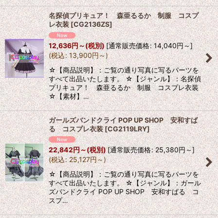
名探偵プリキュア！ 森亜るるか 制服 コスプ
レ衣装
[
CG2136ZS
]
12,636
円
～
(税別)
[
通常販売価格
:
14,040
円
～
]
(
税込
:
13,900
円
～
)
☆【商品説明】：ご覧の通り写真に写るパーツを
すべて出品いたします。 ☆【ジャンル】：名探偵
プリキュア！ 森亜るるか 制服 コスプレ衣装
☆【素材】…
ガールズバンドクライ POP UP SHOP 安和すば
る コスプレ衣装
[
CG2119LRY
]
22,842
円
～
(税別)
[
通常販売価格
:
25,380
円
～
]
(
税込
:
25,127
円
～
)
☆【商品説明】：ご覧の通り写真に写るパーツを
すべて出品いたします。 ☆【ジャンル】：ガール
ズバンドクライ POP UP SHOP 安和すばる コ
スプ…