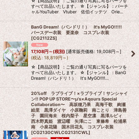
☆【商品説明】：ご覧の通り写真に写るパーツを
すべて出品いたします。 ☆【ジャンル】：バーチ
ャルYouTuber Vtuber 佐伯イッテツ Orie…
BanG Dream!（バンドリ！） It's MyGO!!!!!
バースデー衣装 要楽奈 コスプレ衣装
[
CG2112ZS
]
17,108
円
～
(税別)
[
通常販売価格
:
19,008
円
～
]
(
税込
:
18,819
円
～
)
☆【商品説明】：ご覧の通り写真に写るパーツを
すべて出品いたします。 ☆【ジャンル】：BanG
Dream!（バンドリ！） It's MyGO!!!!…
20%off ラブライブ！×ラブライブ！サンシャイ
ン!! POP UP STORE〜μ's×Aqours Special
Collaboration〜 高坂穂乃果 高海千歌 絢瀬
絵里 黒澤ダイヤ 小原鞠莉 南ことり 津島善
子 園田海未 桜内梨子 星空凛 黒澤ルビィ
西木野真姫 渡辺曜 矢澤にこ 東條希 松浦果
南 小泉花陽 国木田花丸 コスプレ衣装
[
CG2130CWLCG2131CWL
]