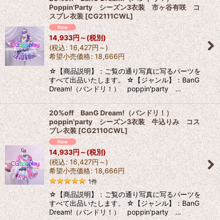
Poppin'Party シーズン3衣装 市ヶ谷有咲 コ
スプレ衣装
[
CG2111CWL
]
14,933
円
～
(税別)
(
税込
:
16,427
円
～
)
希望小売価格
:
18,666
円
☆【商品説明】：ご覧の通り写真に写るパーツを
すべて出品いたします。 ☆【ジャンル】：BanG
Dream!（バンドリ！） poppin'party …
20%off BanG Dream!（バンドリ！）
poppin'party シーズン3衣装 牛込りみ コス
プレ衣装
[
CG2110CWL
]
14,933
円
～
(税別)
(
税込
:
16,427
円
～
)
希望小売価格
:
18,666
円
1
件
☆【商品説明】：ご覧の通り写真に写るパーツを
すべて出品いたします。 ☆【ジャンル】：BanG
Dream!（バンドリ！） poppin'party …