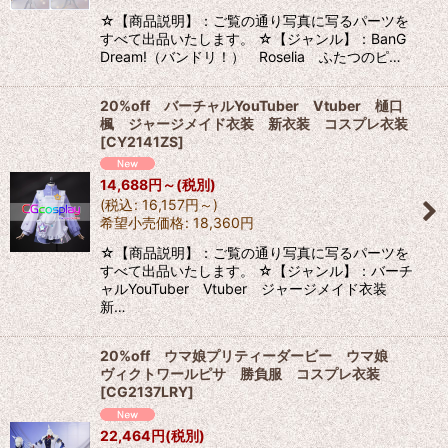
☆【商品説明】：ご覧の通り写真に写るパーツを
すべて出品いたします。 ☆【ジャンル】：BanG
Dream!（バンドリ！） Roselia ふたつのピ…
20%off バーチャルYouTuber Vtuber 樋口
楓 ジャージメイド衣装 新衣装 コスプレ衣装
[
CY2141ZS
]
14,688
円
～
(税別)
(
税込
:
16,157
円
～
)
希望小売価格
:
18,360
円
☆【商品説明】：ご覧の通り写真に写るパーツを
すべて出品いたします。 ☆【ジャンル】：バーチ
ャルYouTuber Vtuber ジャージメイド衣装
新…
20%off ウマ娘プリティーダービー ウマ娘
ヴィクトワールピサ 勝負服 コスプレ衣装
[
CG2137LRY
]
22,464
円
(税別)