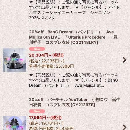
☆【商品説明】：ご覧の通り写真に写るパーツを
すべて出品いたします。 ☆【ジャンル】：アイド
ルマスターシャイニーカラーズ シャニソン
2026バレンタ…
20%off BanG Dream!（バンドリ！） Ave
Mujica 6th LIVE 「Ulterius Procedere」 豊
川祥子 コスプレ衣装
[
CG2148LRY
]
20,304
円
～
(税別)
(
税込
:
22,335
円
～
)
希望小売価格
:
25,380
円
☆【商品説明】：ご覧の通り写真に写るパーツを
すべて出品いたします。 ☆【ジャンル】：BanG
Dream!（バンドリ！） Ave Mujica 6t…
20%off バーチャル YouTuber 小柳ロウ 誕生
日衣装 コスプレ衣装
[
CY2129ZS
]
17,964
円
～
(税別)
(
税込
:
19,761
円
～
)
希望小売価格
:
22,455
円