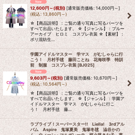
12,600
円
～
(税別)
[
通常販売価格
:
14,000
円
～
]
(
税込
:
13,860
円
～
)
☆【商品説明】：ご覧の通り写真に写るパーツを
すべて出品いたします。 ☆【ジャンル】：ブルー
アーカイブ ヒロミ コスプレ衣装 ☆【素材】：
ポリ混紡生…
学園アイドルマスター 学マス がむしゃらに行
こう！ 月村手毬 藤田ことね 花海咲季 特訓
前 制服 コスプレ衣装
[
BJ025
]
9,603
円
～
(税別)
[
通常販売価格
:
10,670
円
～
]
(
税込
:
10,564
円
～
)
☆【商品説明】：ご覧の通り写真に写るパーツを
すべて出品いたします。 ☆【ジャンル】：学園ア
イドルマスター 学マス がむしゃらに行こ
う！ 月村手毬 藤…
ラブライブ！スーパースター!! Liella! 3rdアル
バム Aspire 鬼塚夏美 鬼塚冬毬 澁谷かの
ん ウィーン・マルガレーテ 桜小路きな子 葉