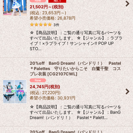
21,502
円
～
(税別)
(
税込
:
23,653
円
～
)
希望小売価格
:
26,878
円
3
件
☆【商品説明】：ご覧の通り写真に写るパーツを
すべて出品いたします。 ☆【ジャンル】：ラブラ
イブ！×ラブライブ！サンシャイン!! POP UP
STO…
20%off BanG Dream!（バンドリ！） Pastel
＊Palettes 守りたいからこそ 白鷺千聖 コス
プレ衣装
[
CG2107CWL
]
24,745
円
(税別)
(
税込
:
27,220
円
)
希望小売価格
:
30,931
円
☆【商品説明】：ご覧の通り写真に写るパーツを
すべて出品いたします。 ☆【ジャンル】：BanG
Dream!（バンドリ！） Pastel＊Palett…
20%off BanG Dream!（バンドリ！）