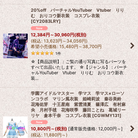
20%off バーチャルYouTuber Vtuber りり
む おりコウ新衣装 コスプレ衣装
[
CY2083LRY
]
12,384
円
～30,960
円
(税別)
(
税込
:
13,623
円
～34,056
円
)
希望小売価格
:
15,480
円
～38,700
円
1
件
☆【商品説明】：ご覧の通り写真に写るパーツを
すべて出品いたします。 ☆【ジャンル】：バーチ
ャルYouTuber Vtuber りりむ おりコウ新衣
装…
学園アイドルマスター 学マス 学マス×ローソ
ンコラボ マリン風衣装 姫崎莉波 秦谷美鈴
花海佑芽 十王星南 紫雲清夏 篠澤広 有村麻
央 月村手毬 花海咲季 藤田ことね 葛城リー
リヤ 倉本千奈 コスプレ衣装
[
CGWMY131
]
10,800
円
～
(税別)
[
通常販売価格
:
12,000
円
～
]
(
税込
:
11,880
円
～
)