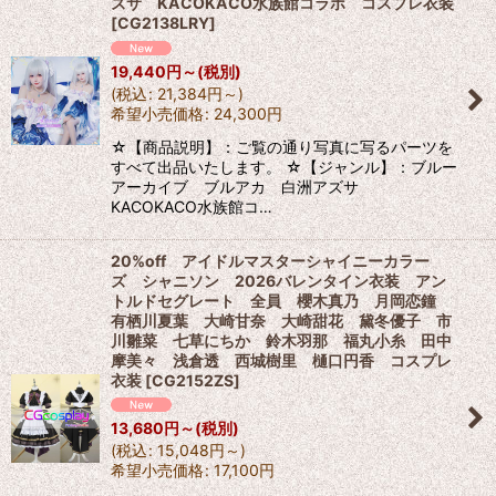
ズサ KACOKACO水族館コラボ コスプレ衣装
[
CG2138LRY
]
19,440
円
～
(税別)
(
税込
:
21,384
円
～
)
希望小売価格
:
24,300
円
☆【商品説明】：ご覧の通り写真に写るパーツを
すべて出品いたします。 ☆【ジャンル】：ブルー
アーカイブ ブルアカ 白洲アズサ
KACOKACO水族館コ…
20%off アイドルマスターシャイニーカラー
ズ シャニソン 2026バレンタイン衣装 アン
トルドセグレート 全員 櫻木真乃 月岡恋鐘
有栖川夏葉 大崎甘奈 大崎甜花 黛冬優子 市
川雛菜 七草にちか 鈴木羽那 福丸小糸 田中
摩美々 浅倉透 西城樹里 樋口円香 コスプレ
衣装
[
CG2152ZS
]
13,680
円
～
(税別)
(
税込
:
15,048
円
～
)
希望小売価格
:
17,100
円