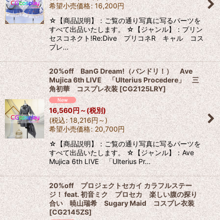
希望小売価格
:
16,200
円
☆【商品説明】：ご覧の通り写真に写るパーツを
すべて出品いたします。 ☆【ジャンル】：プリン
セスコネクト!Re:Dive プリコネR キャル コス
プレ…
20%off BanG Dream!（バンドリ！） Ave
Mujica 6th LIVE 「Ulterius Procedere」 三
角初華 コスプレ衣装
[
CG2125LRY
]
16,560
円
～
(税別)
(
税込
:
18,216
円
～
)
希望小売価格
:
20,700
円
☆【商品説明】：ご覧の通り写真に写るパーツを
すべて出品いたします。 ☆【ジャンル】：Ave
Mujica 6th LIVE 「Ulterius Pr…
20%off プロジェクトセカイ カラフルステー
ジ！ feat. 初音ミク プロセカ 楽しい腹の探り
合い 暁山瑞希 Sugary Maid コスプレ衣装
[
CG2145ZS
]