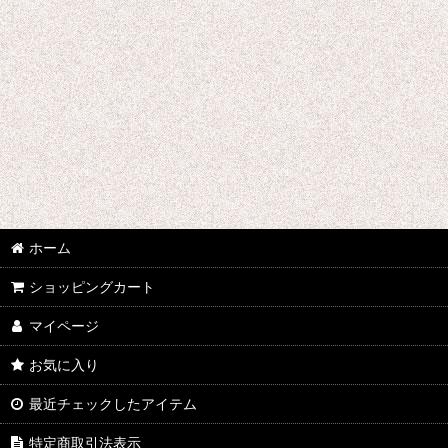
ウマ娘プリティーダービー
あんさんぶるスターズ
IdentityV
アズールレーン
王様ランキング
イケメン戦国 時をかける恋
ホーム
イケメン革命 アリスと恋の魔法
ショッピングカート
イケメンヴァンパイア
マイページ
A3!(エースリー)
お気に入り
最近チェックしたアイテム
俺を好きなのはお前だけかよ
特定商取引法表示