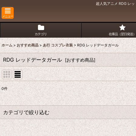
超人気アニメ RDG レ
メニュー
カテゴリ
在庫品（翌日発送）
ホーム
>
おすすめ商品
>
あ行 コスプレ衣装
>
RDG レッドデータガール
RDG レッドデータガール
[
おすすめ商品
]
0
件
表示数
:
並び順
:
カテゴリで絞り込む
あ行 コスプレ衣装 (全商品)