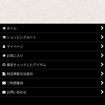
あ行 コスプレ衣装 (全商品)
ウマ娘プリティーダービー
あんさんぶるスターズ
ホーム
IdentityV
ショッピングカート
アズールレーン
マイページ
王様ランキング
お気に入り
イケメン戦国 時をかける恋
最近チェックしたアイテム
イケメン革命 アリスと恋の魔法
特定商取引法表示
ご利用案内
イケメンヴァンパイア
お問い合わせ
A3!(エースリー)
俺を好きなのはお前だけかよ