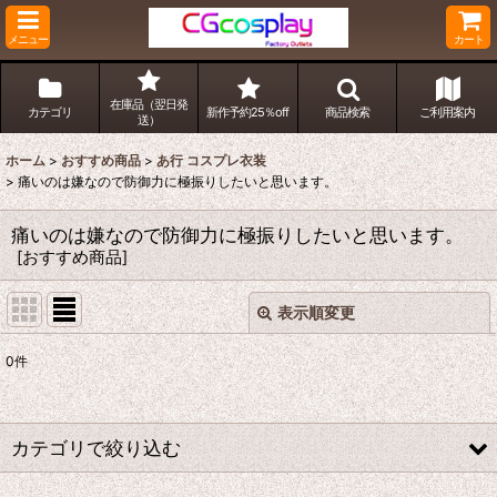
メニュー
カート
在庫品（翌日発
カテゴリ
新作予約25％off
商品検索
ご利用案内
送）
ホーム
>
おすすめ商品
>
あ行 コスプレ衣装
>
痛いのは嫌なので防御力に極振りしたいと思います。
痛いのは嫌なので防御力に極振りしたいと思います。
[
おすすめ商品
]
表示順変更
閉じる
0
件
表示数
:
並び順
:
カテゴリで絞り込む
絞り込む