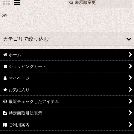
表示順変更
閉じる
0
件
表示数
:
並び順
:
カテゴリで絞り込む
絞り込む
ホーム
あ行 コスプレ衣装 (全商品)
ショッピングカート
ウマ娘プリティーダービー
マイページ
あんさんぶるスターズ
お気に入り
IdentityV
最近チェックしたアイテム
アズールレーン
特定商取引法表示
王様ランキング
ご利用案内
イケメン戦国 時をかける恋