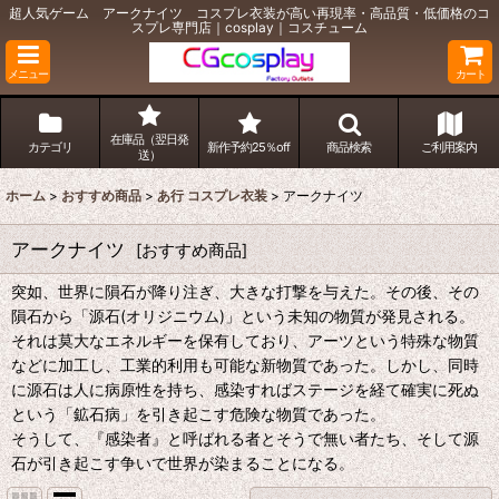
超人気ゲーム アークナイツ コスプレ衣装が高い再現率・高品質・低価格のコ
スプレ専門店｜cosplay｜コスチューム
メニュー
カート
在庫品（翌日発
カテゴリ
新作予約25％off
商品検索
ご利用案内
送）
ホーム
>
おすすめ商品
>
あ行 コスプレ衣装
>
アークナイツ
アークナイツ
[
おすすめ商品
]
突如、世界に隕石が降り注ぎ、大きな打撃を与えた。その後、その
隕石から「源石(オリジニウム)」という未知の物質が発見される。
それは莫大なエネルギーを保有しており、アーツという特殊な物質
などに加工し、工業的利用も可能な新物質であった。しかし、同時
に源石は人に病原性を持ち、感染すればステージを経て確実に死ぬ
という「鉱石病」を引き起こす危険な物質であった。
そうして、『感染者』と呼ばれる者とそうで無い者たち、そして源
石が引き起こす争いで世界が染まることになる。