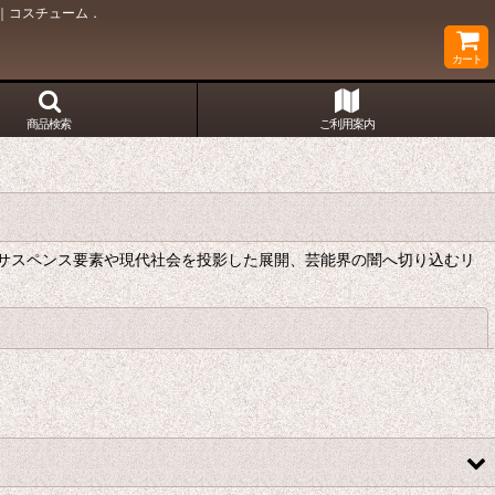
y｜コスチューム．
カート
商品検索
ご利用案内
サスペンス要素や現代社会を投影した展開、芸能界の闇へ切り込むリ
閉じる