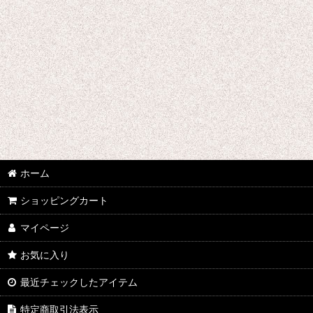
あ行 コスプレ衣装 (全商品)
ウマ娘プリティーダービー
あんさんぶるスターズ
IdentityV
アズールレーン
王様ランキング
ホーム
イケメン戦国 時をかける恋
ショッピングカート
マイページ
イケメン革命 アリスと恋の魔法
お気に入り
イケメンヴァンパイア
最近チェックしたアイテム
A3!(エースリー)
特定商取引法表示