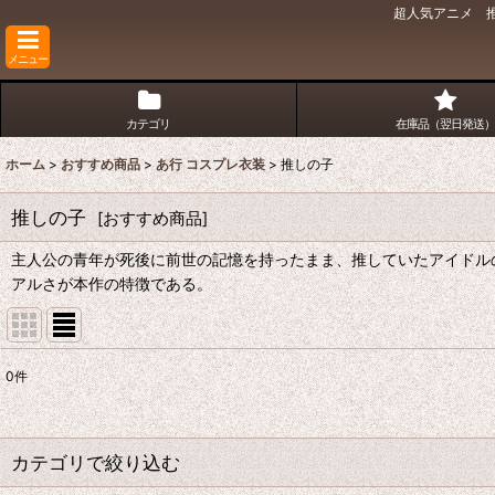
超人気アニメ 推
メニュー
カテゴリ
在庫品（翌日発送）
ホーム
>
おすすめ商品
>
あ行 コスプレ衣装
>
推しの子
推しの子
[
おすすめ商品
]
主人公の青年が死後に前世の記憶を持ったまま、推していたアイドル
アルさが本作の特徴である。
0
件
表示数
:
並び順
:
カテゴリで絞り込む