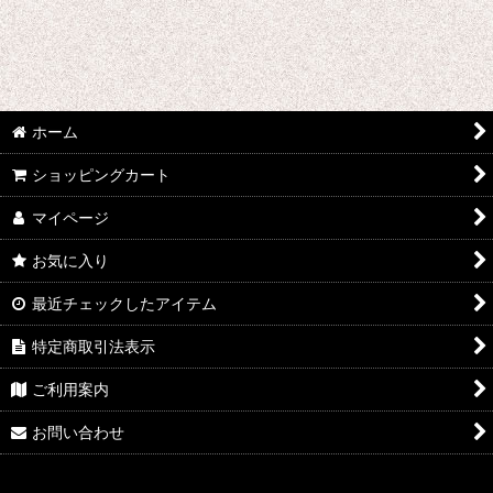
ウマ娘プリティーダービー
あんさんぶるスターズ
IdentityV
ホーム
アズールレーン
ショッピングカート
王様ランキング
マイページ
イケメン戦国 時をかける恋
お気に入り
イケメン革命 アリスと恋の魔法
最近チェックしたアイテム
特定商取引法表示
イケメンヴァンパイア
ご利用案内
A3!(エースリー)
お問い合わせ
俺を好きなのはお前だけかよ
ヴァイオレット・エヴァーガーデン