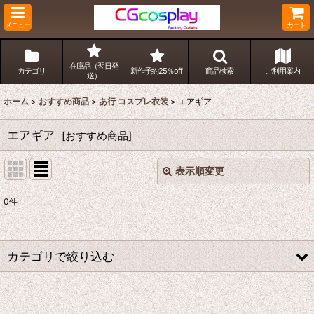
メニュー
カート
在庫品（翌日発
カテゴリ
新作予約25％off
商品検索
ご利用案内
送）
ホーム
>
おすすめ商品
>
あ行 コスプレ衣装
>
エアギア
エアギア
[
おすすめ商品
]
表示順変更
閉じる
0
件
表示数
:
並び順
:
カテゴリで絞り込む
絞り込む
あ行 コスプレ衣装 (全商品)