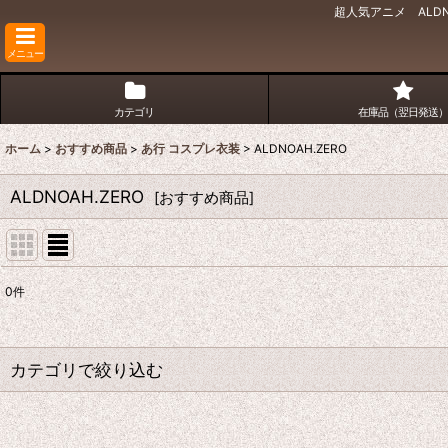
超人気アニメ ALD
メニュー
カテゴリ
在庫品（翌日発送）
ホーム
>
おすすめ商品
>
あ行 コスプレ衣装
>
ALDNOAH.ZERO
ALDNOAH.ZERO
[
おすすめ商品
]
0
件
表示数
:
並び順
:
カテゴリで絞り込む
あ行 コスプレ衣装 (全商品)