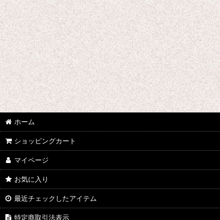
ウマ娘プリティーダービー
あんさんぶるスターズ
IdentityV
アズールレーン
王様ランキング
イケメン戦国 時をかける恋
ホーム
イケメン革命 アリスと恋の魔法
ショッピングカート
イケメンヴァンパイア
マイページ
A3!(エースリー)
お気に入り
最近チェックしたアイテム
俺を好きなのはお前だけかよ
特定商取引法表示