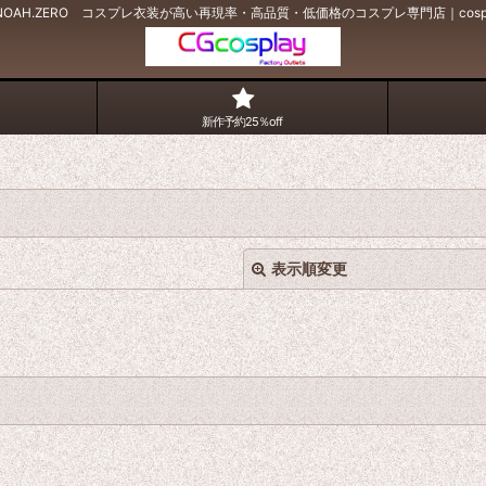
NOAH.ZERO コスプレ衣装が高い再現率・高品質・低価格のコスプレ専門店｜cosp
新作予約25％off
表示順変更
絞り込む