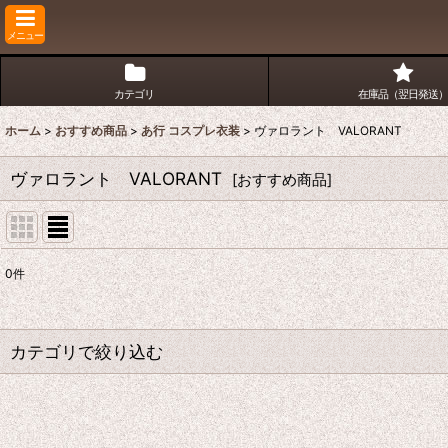
メニュー
カテゴリ
在庫品（翌日発送）
ホーム
>
おすすめ商品
>
あ行 コスプレ衣装
>
ヴァロラント VALORANT
ヴァロラント VALORANT
[
おすすめ商品
]
0
件
表示数
:
並び順
:
カテゴリで絞り込む
あ行 コスプレ衣装 (全商品)