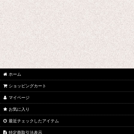
ウマ娘プリティーダービー
あんさんぶるスターズ
IdentityV
アズールレーン
王様ランキング
イケメン戦国 時をかける恋
ホーム
イケメン革命 アリスと恋の魔法
ショッピングカート
イケメンヴァンパイア
マイページ
A3!(エースリー)
お気に入り
俺を好きなのはお前だけかよ
最近チェックしたアイテム
ヴァイオレット・エヴァーガーデン
特定商取引法表示