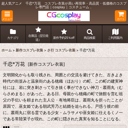
超人気アニメ 千恋*万花 コスプレ衣装が高い再現率・高品質・低価格のコスプ
レ専門店｜cosplay｜コスチューム．
メニュー
カート
在庫品（翌日発
カテゴリ
新作予約25％off
商品検索
ご利用案内
送）
ホーム
>
新作コスプレ衣装
>
さ行 コスプレ衣装
>
千恋*万花
千恋*万花
[
新作コスプレ衣装
]
文明開化からも取り残され、周囲との交流を避けてきた、古きよき
時代の街並みと温泉街のある穂織（ほおり）の町。この町の建実神
社には、岩に突き刺さって引き抜く事ができない神刀・叢雨丸（む
らさめまる）があった。ある日、母親から穂織の町で旅館を営む祖
父の手伝いを頼まれた主人公・有地将臣は、叢雨丸を折ったことが
原因で、巫女姫である朝武芳乃と結婚を迫られる。戸惑う彼の前
に、叢雨丸に宿る霊である少女・ムラサメや巫女姫に仕えるくノ一
である常陸茉子が現れ、この町に隠された真実を知ることになる。