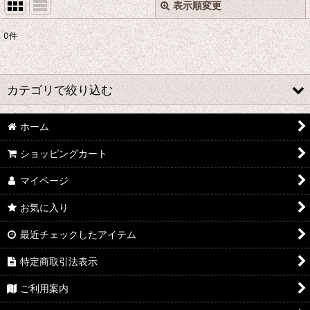
表示順変更
閉じる
0
件
表示数
:
並び順
:
カテゴリで絞り込む
絞り込む
ホーム
さ行 コスプレ衣装 (全商品)
ショッピングカート
千銃士
マイページ
戦刻ナイトブラッド
お気に入り
地縛少年花子くん
最近チェックしたアイテム
ゾンビランドサガ
特定商取引法表示
ジョジョの奇妙な冒険
ご利用案内
さばげぶっ!