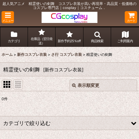
超人気アニメ 精霊使いの剣舞 コスプレ衣装が高い再現率・高品質・低価格の
コスプレ専門店｜cosplay｜コスチューム．
メニュー
カート
在庫品（翌日発
カテゴリ
新作予約25％off
商品検索
ご利用案内
送）
ホーム
>
新作コスプレ衣装
>
さ行 コスプレ衣装
>
精霊使いの剣舞
精霊使いの剣舞
[
新作コスプレ衣装
]
表示順変更
閉じる
0
件
表示数
:
並び順
:
カテゴリで絞り込む
絞り込む