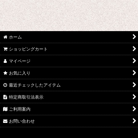
さ行 コスプレ衣装 (全商品)
千銃士
戦刻ナイトブラッド
ホーム
地縛少年花子くん
ショッピングカート
ゾンビランドサガ
マイページ
ジョジョの奇妙な冒険
お気に入り
さばげぶっ!
最近チェックしたアイテム
スーパーマリオブラザーズ
特定商取引法表示
食戟のソーマ
ご利用案内
サンタ コスプレ衣装
お問い合わせ
四月は君の嘘