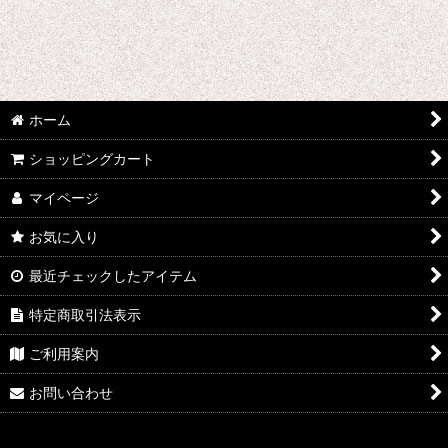
さ行 コスプレ衣装 (全商品)
千銃士
戦刻ナイトブラッド
ホーム
地縛少年花子くん
ショッピングカート
ゾンビランドサガ
マイページ
ジョジョの奇妙な冒険
お気に入り
さばげぶっ!
最近チェックしたアイテム
スーパーマリオブラザーズ
特定商取引法表示
食戟のソーマ
ご利用案内
サンタ コスプレ衣装
お問い合わせ
四月は君の嘘