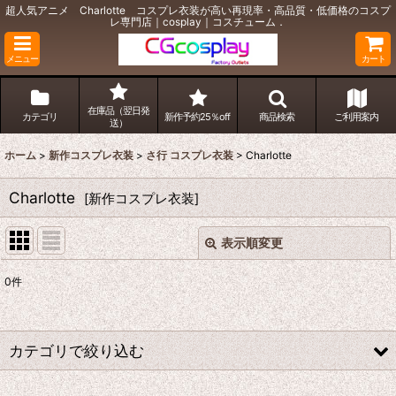
超人気アニメ Charlotte コスプレ衣装が高い再現率・高品質・低価格のコスプ
レ専門店｜cosplay｜コスチューム．
メニュー
カート
在庫品（翌日発
カテゴリ
新作予約25％off
商品検索
ご利用案内
送）
ホーム
>
新作コスプレ衣装
>
さ行 コスプレ衣装
>
Charlotte
Charlotte
[
新作コスプレ衣装
]
表示順変更
閉じる
0
件
表示数
:
並び順
:
カテゴリで絞り込む
絞り込む