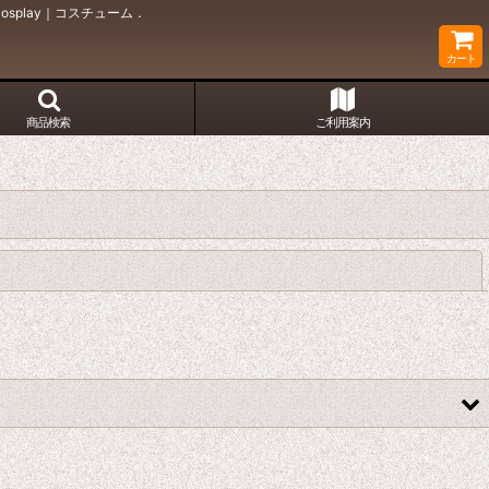
play｜コスチューム．
カート
商品検索
ご利用案内
閉じる