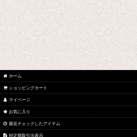
千銃士
戦刻ナイトブラッド
地縛少年花子くん
ゾンビランドサガ
ジョジョの奇妙な冒険
さばげぶっ!
ホーム
スーパーマリオブラザーズ
ショッピングカート
食戟のソーマ
マイページ
サンタ コスプレ衣装
お気に入り
最近チェックしたアイテム
四月は君の嘘
特定商取引法表示