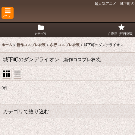
超人気アニメ 城下町の
メニュー
カテゴリ
在庫品（翌日発送）
ホーム
>
新作コスプレ衣装
>
さ行 コスプレ衣装
>
城下町のダンデライオン
城下町のダンデライオン
[
新作コスプレ衣装
]
0
件
表示数
:
並び順
:
カテゴリで絞り込む
さ行 コスプレ衣装 (全商品)